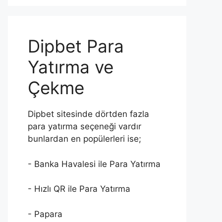
Dipbet Para
Yatırma ve
Çekme
Dipbet sitesinde dörtden fazla
para yatırma seçeneği vardır
bunlardan en popülerleri ise;
- Banka Havalesi ile Para Yatırma
- Hızlı QR ile Para Yatırma
- Papara