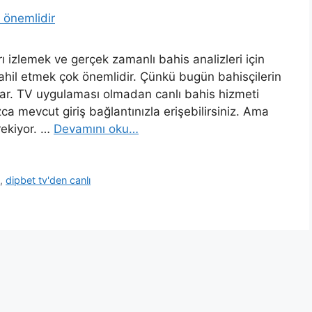
ı izlemek ve gerçek zamanlı bahis analizleri için
dahil etmek çok önemlidir. Çünkü bugün bahisçilerin
lar. TV uygulaması olmadan canlı bahis hizmeti
ca mevcut giriş bağlantınızla erişebilirsiniz. Ama
rekiyor. …
Devamını oku…
ı
,
dipbet tv'den canlı