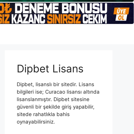
Dipbet Lisans
Dipbet, lisanslı bir sitedir. Lisans
bilgileri ise; Curacao lisansı altında
lisanslanmıştır. Dipbet sitesine
güvenli bir şekilde giriş yapabilir,
sitede rahatlıkla bahis
oynayabilirsiniz.