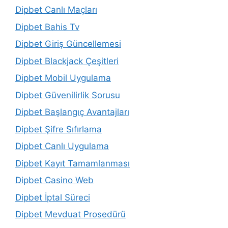
Dipbet Canlı Maçları
Dipbet Bahis Tv
Dipbet Giriş Güncellemesi
Dipbet Blackjack Çeşitleri
Dipbet Mobil Uygulama
Dipbet Güvenilirlik Sorusu
Dipbet Başlangıç Avantajları
Dipbet Şifre Sıfırlama
Dipbet Canlı Uygulama
Dipbet Kayıt Tamamlanması
Dipbet Casino Web
Dipbet İptal Süreci
Dipbet Mevduat Prosedürü