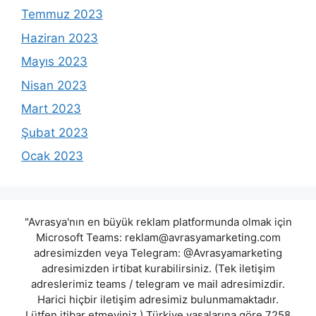
Temmuz 2023
Haziran 2023
Mayıs 2023
Nisan 2023
Mart 2023
Şubat 2023
Ocak 2023
"Avrasya'nın en büyük reklam platformunda olmak için
Microsoft Teams:
reklam@avrasyamarketing.com
adresimizden veya Telegram: @Avrasyamarketing
adresimizden irtibat kurabilirsiniz. (Tek iletişim
adreslerimiz teams / telegram ve mail adresimizdir.
Harici hiçbir iletişim adresimiz bulunmamaktadır.
Lütfen itibar etmeyiniz.) Türkiye yasalarına göre 7258