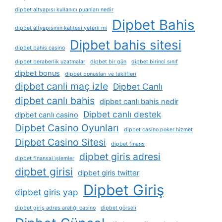
dipbet altyapısı kullanıcı puanları nedir
Dipbet Bahis
dipbet altyapısının kalitesi yeterli mi
Dipbet bahis sitesi
dipbet bahis casino
dipbet beraberlik uzatmalar
dipbet bir gün
dipbet birinci sınıf
dipbet bonus
dipbet bonusları ve teklifleri
dipbet canli maç izle
Dipbet Canlı
dipbet canlı bahis
dipbet canlı bahis nedir
Dipbet canlı destek
dipbet canlı casino
Dipbet Casino Oyunları
dipbet casino poker hizmet
Dipbet Casino Sitesi
dipbet finans
dipbet giris adresi
dipbet finansal i̇şlemler
dipbet girisi
dipbet giris twitter
Dipbet Giriş
dipbet giris yap
dipbet giriş adres aralığı casino
dipbet görseli