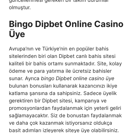
güncellenmesi gereken bir takım durumlar
olmuştur.
Bingo Dipbet Online Casino
Üye
Avrupa’nın ve Türkiye’nin en popüler bahis
sitelerinden biri olan Dipbet canlı bahis sitesi
kaliteli bir bahis ortamı sunmaktadır. Site, kolay
ödeme ve para yatırma ile ücretsiz bahisler
sunar. Ayrıca
bingo Dipbet online casino üye
bulunan bonusları kullanarak kazancınızı ikiye
katlama şansına da sahipsiniz. Sadece üyelik
gerektiren bir Dipbet sitesi, kampanya ve
promosyonlardan faydalanmak için yeterli geliri
sağlamayacaktır. Siz de bonustan faydalanmak
ve daha çok kazanmak istiyorsanız oldukça
basit adımları izleyerek siteye üye olabilirsiniz.