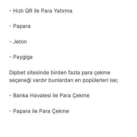
- Hızlı QR ile Para Yatırma
- Papara
- Jeton
- Paygiga
Dipbet sitesinde birden fazla para çekme
seçeneği vardır bunlardan en popülerleri ise;
- Banka Havalesi ile Para Çekme
- Papara ile Para Çekme