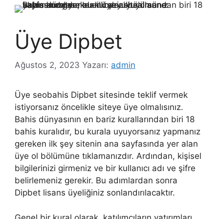
Üye Dipbet
Ağustos 2, 2023
Yazarı:
admin
Üye seobahis Dipbet sitesinde teklif vermek
istiyorsanız öncelikle siteye üye olmalısınız.
Bahis dünyasının en bariz kurallarından biri 18
bahis kuralıdır, bu kurala uyuyorsanız yapmanız
gereken ilk şey sitenin ana sayfasında yer alan
üye ol bölümüne tıklamanızdır. Ardından, kişisel
bilgilerinizi girmeniz ve bir kullanıcı adı ve şifre
belirlemeniz gerekir. Bu adımlardan sonra
Dipbet lisans üyeliğiniz sonlandırılacaktır.
Genel bir kural olarak, katılımcıların yatırımları