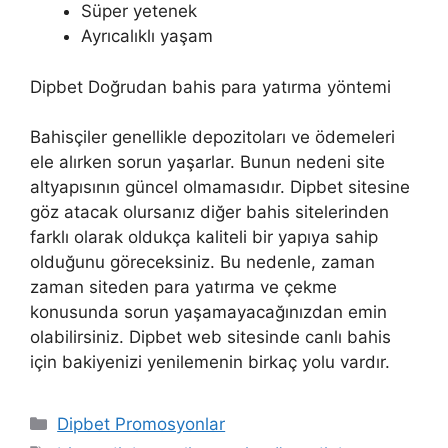
Süper yetenek
Ayrıcalıklı yaşam
Dipbet Doğrudan bahis para yatırma yöntemi
Bahisçiler genellikle depozitoları ve ödemeleri
ele alırken sorun yaşarlar. Bunun nedeni site
altyapısının güncel olmamasıdır. Dipbet sitesine
göz atacak olursanız diğer bahis sitelerinden
farklı olarak oldukça kaliteli bir yapıya sahip
olduğunu göreceksiniz. Bu nedenle, zaman
zaman siteden para yatırma ve çekme
konusunda sorun yaşamayacağınızdan emin
olabilirsiniz. Dipbet web sitesinde canlı bahis
için bakiyenizi yenilemenin birkaç yolu vardır.
Kategoriler
Dipbet Promosyonlar