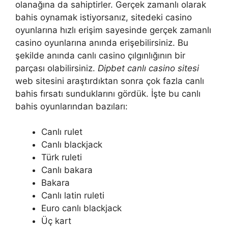
olanağına da sahiptirler. Gerçek zamanlı olarak
bahis oynamak istiyorsanız, sitedeki casino
oyunlarına hızlı erişim sayesinde gerçek zamanlı
casino oyunlarına anında erişebilirsiniz. Bu
şekilde anında canlı casino çılgınlığının bir
parçası olabilirsiniz.
Dipbet canlı casino sitesi
web sitesini araştırdıktan sonra çok fazla canlı
bahis fırsatı sunduklarını gördük. İşte bu canlı
bahis oyunlarından bazıları:
Canlı rulet
Canlı blackjack
Türk ruleti
Canlı bakara
Bakara
Canlı latin ruleti
Euro canlı blackjack
Üç kart