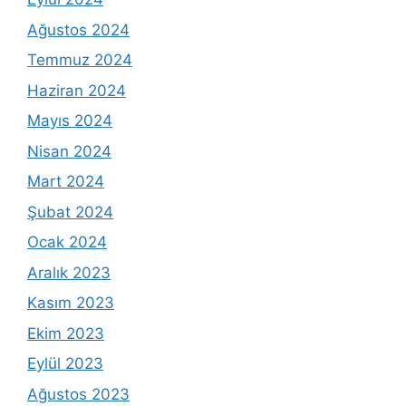
Ağustos 2024
Temmuz 2024
Haziran 2024
Mayıs 2024
Nisan 2024
Mart 2024
Şubat 2024
Ocak 2024
Aralık 2023
Kasım 2023
Ekim 2023
Eylül 2023
Ağustos 2023