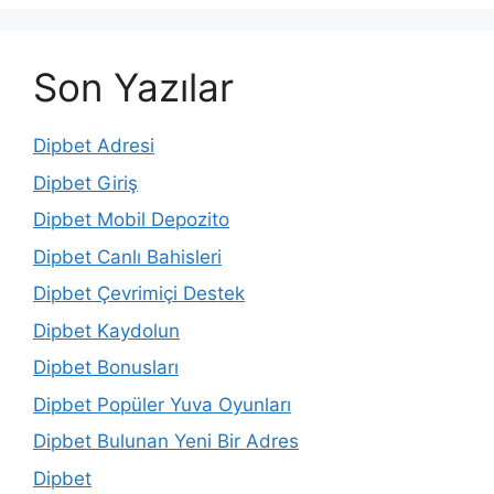
Son Yazılar
Dipbet Adresi
Dipbet Giriş
Dipbet Mobil Depozito
Dipbet Canlı Bahisleri
Dipbet Çevrimiçi Destek
Dipbet Kaydolun
Dipbet Bonusları
Dipbet Popüler Yuva Oyunları
Dipbet Bulunan Yeni Bir Adres
Dipbet