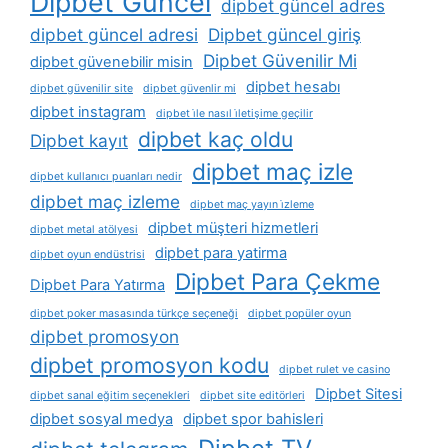
Dipbet Güncel
dipbet güncel adres
dipbet güncel adresi
Dipbet güncel giriş
Dipbet Güvenilir Mi
dipbet güvenebilir misin
dipbet hesabı
dipbet güvenilir site
dipbet güvenlir mi
dipbet instagram
dipbet i̇le nasıl i̇letişime geçilir
dipbet kaç oldu
Dipbet kayıt
dipbet maç izle
dipbet kullanıcı puanları nedir
dipbet maç izleme
dipbet maç yayın i̇zleme
dipbet müşteri hizmetleri
dipbet metal atölyesi
dipbet para yatirma
dipbet oyun endüstrisi
Dipbet Para Çekme
Dipbet Para Yatırma
dipbet poker masasında türkçe seçeneği
dipbet popüler oyun
dipbet promosyon
dipbet promosyon kodu
dipbet rulet ve casino
Dipbet Sitesi
dipbet sanal eğitim seçenekleri
dipbet site editörleri
dipbet sosyal medya
dipbet spor bahisleri