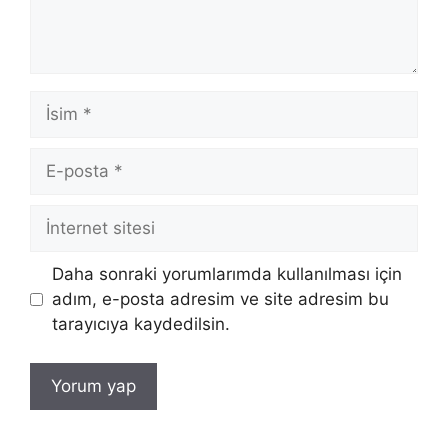
İsim
E-
posta
İnternet
sitesi
Daha sonraki yorumlarımda kullanılması için
adım, e-posta adresim ve site adresim bu
tarayıcıya kaydedilsin.