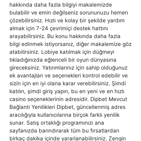
hakkında daha fazla bilgiyi makalemizde
bulabilir ve emin değilseniz sorununuzu hemen
çözebilirsiniz. Hızlı ve kolay bir şekilde yardım
almak için 7-24 çevrimiçi destek hattını
arayabilirsiniz. Bu konu hakkında daha fazla
bilgi edinmek istiyorsanız, diğer makalemize göz
atabilirsiniz. Lobiye katılmak için düğmeyi
tıkladığınızda eğlenceli bir oyun dünyasına
gireceksiniz. Yatırımlarınız için sahip olduğunuz
ek avantajları ve seçenekleri kontrol edebilir ve
sizin için en iyi olana karar verebilirsiniz. Şimdi
katılın, şimdi giriş yapın, bu en yeni ve en hızlı
casino seçeneklerinin adresidir. Dipbet Mevcut
Bağlantı Yenilikleri Dipbet, güncellenmiş adres
aracılığıyla kullanıcılarına birçok farklı yenilik
sunar. Satış ortaklığı programınızı ana
sayfanızda barındırarak tüm bu fırsatlardan
birkaç dakika içinde yararlanabilirsiniz. Zengin