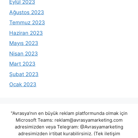
Eylül 2023
Ağustos 2023
Temmuz 2023
Haziran 2023
Mayıs 2023
Nisan 2023
Mart 2023
Şubat 2023
Ocak 2023
"Avrasya'nın en büyük reklam platformunda olmak için
Microsoft Teams:
reklam@avrasyamarketing.com
adresimizden veya Telegram: @Avrasyamarketing
adresimizden irtibat kurabilirsiniz. (Tek iletişim