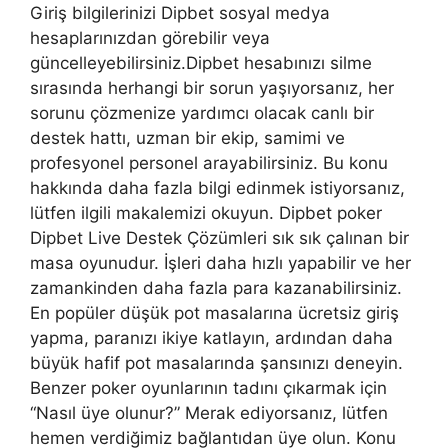
Giriş bilgilerinizi Dipbet sosyal medya
hesaplarınızdan görebilir veya
güncelleyebilirsiniz.Dipbet hesabınızı silme
sırasında herhangi bir sorun yaşıyorsanız, her
sorunu çözmenize yardımcı olacak canlı bir
destek hattı, uzman bir ekip, samimi ve
profesyonel personel arayabilirsiniz. Bu konu
hakkında daha fazla bilgi edinmek istiyorsanız,
lütfen ilgili makalemizi okuyun. Dipbet poker
Dipbet Live Destek Çözümleri sık sık çalınan bir
masa oyunudur. İşleri daha hızlı yapabilir ve her
zamankinden daha fazla para kazanabilirsiniz.
En popüler düşük pot masalarına ücretsiz giriş
yapma, paranızı ikiye katlayın, ardından daha
büyük hafif pot masalarında şansınızı deneyin.
Benzer poker oyunlarının tadını çıkarmak için
“Nasıl üye olunur?” Merak ediyorsanız, lütfen
hemen verdiğimiz bağlantıdan üye olun. Konu