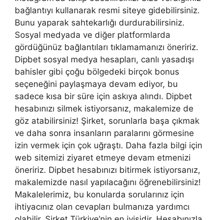
bağlantıyı kullanarak resmi siteye gidebilirsiniz.
Bunu yaparak sahtekarlığı durdurabilirsiniz.
Sosyal medyada ve diğer platformlarda
gördüğünüz bağlantıları tıklamamanızı öneririz.
Dipbet sosyal medya hesapları, canlı yasadışı
bahisler gibi çoğu bölgedeki birçok bonus
seçeneğini paylaşmaya devam ediyor, bu
sadece kısa bir süre için askıya alındı. Dipbet
hesabınızı silmek istiyorsanız, makalemize de
göz atabilirsiniz! Şirket, sorunlarla başa çıkmak
ve daha sonra insanların paralarını görmesine
izin vermek için çok uğraştı. Daha fazla bilgi için
web sitemizi ziyaret etmeye devam etmenizi
öneririz. Dipbet hesabınızı bitirmek istiyorsanız,
makalemizde nasıl yapılacağını öğrenebilirsiniz!
Makalelerimiz, bu konularda sorularınız için
ihtiyacınız olan cevapları bulmanıza yardımcı
olabilir. Şirket Türkiye’nin en iyisidir. Hesabınızla