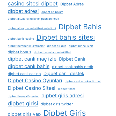
casino sitesi dipbet
Dipbet Adres
dipbet adresi
dipbet alt bölüm
dipbet altyapısı kullanıcı puanları nedir
Dipbet Bahis
dipbet altyapısının kalitesi yeterli mi
Dipbet bahis sitesi
dipbet bahis casino
dipbet beraberlik uzatmalar
dipbet bir gün
dipbet birinci sınıf
dipbet bonus
dipbet bonusları ve teklifleri
dipbet canli maç izle
Dipbet Canlı
dipbet canlı bahis
dipbet canlı bahis nedir
Dipbet canlı destek
dipbet canlı casino
Dipbet Casino Oyunları
dipbet casino poker hizmet
Dipbet Casino Sitesi
dipbet finans
dipbet giris adresi
dipbet finansal i̇şlemler
dipbet girisi
dipbet giris twitter
Dipbet Giriş
dipbet giris yap