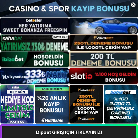
×
Dipbet GİRİŞ İÇİN TIKLAYINIZ!