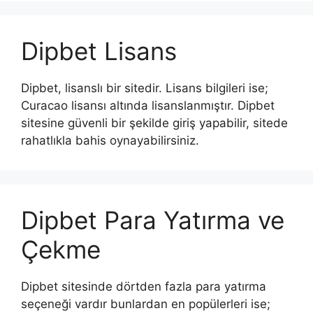
Dipbet Lisans
Dipbet, lisanslı bir sitedir. Lisans bilgileri ise;
Curacao lisansı altında lisanslanmıştır. Dipbet
sitesine güvenli bir şekilde giriş yapabilir, sitede
rahatlıkla bahis oynayabilirsiniz.
Dipbet Para Yatırma ve
Çekme
Dipbet sitesinde dörtden fazla para yatırma
seçeneği vardır bunlardan en popülerleri ise;