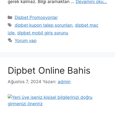
gerek kalmaz. Bilgi aramaktan …
Devamını oku…
Kategoriler
Dipbet Promosyonlar
Etiketler
dipbet kupon talep sorunları
,
dipbet maç
izle
,
dipbet mobil giriş sorunu
Yorum yap
Dipbet Online Bahis
Ağustos 7, 2024
Yazarı:
admin