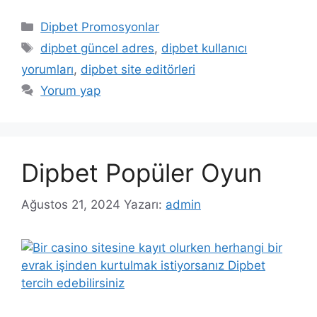
Kategoriler
Dipbet Promosyonlar
Etiketler
dipbet güncel adres
,
dipbet kullanıcı
yorumları
,
dipbet site editörleri
Yorum yap
Dipbet Popüler Oyun
Ağustos 21, 2024
Yazarı:
admin