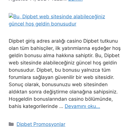
Dipbet giriş adres aralığı casino Dipbet tutkunu
olan tüm bahisçiler, ilk yatırımlarına eşdeğer hoş
geldin bonusu alma hakkına sahiptir. Bu, Dipbet
web sitesinde alabileceğiniz güncel hoş geldin
bonusudur. Dipbet, bu bonusu yalnızca tüm
forumlara sağlayan güvenilir bir web sitesidir.
Sonuç olarak, bonusunuzu web sitesinden
aldıktan sonra değiştirme olanağına sahipsiniz.
Hoşgeldin bonuslarından casino bölümünde,
bahis kategorilerinde …
Devamını oku…
Kategoriler
Dipbet Promosyonlar