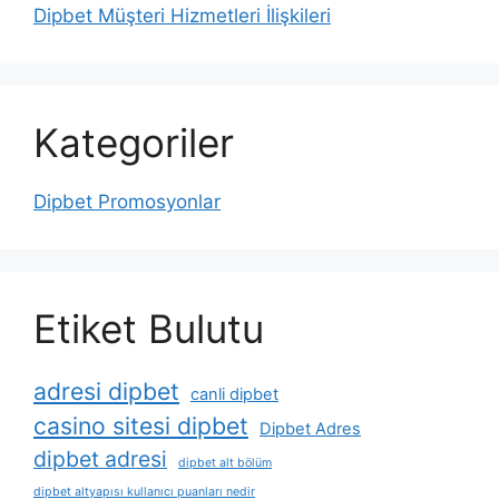
Dipbet Müşteri Hizmetleri İlişkileri
Kategoriler
Dipbet Promosyonlar
Etiket Bulutu
adresi dipbet
canli dipbet
casino sitesi dipbet
Dipbet Adres
dipbet adresi
dipbet alt bölüm
dipbet altyapısı kullanıcı puanları nedir