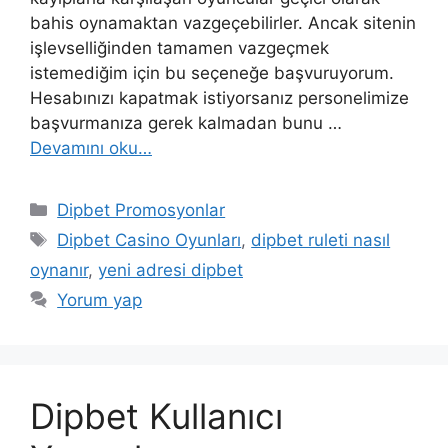
bahis oynamaktan vazgeçebilirler. Ancak sitenin
işlevselliğinden tamamen vazgeçmek
istemediğim için bu seçeneğe başvuruyorum.
Hesabınızı kapatmak istiyorsanız personelimize
başvurmanıza gerek kalmadan bunu …
Devamını oku…
Kategoriler
Dipbet Promosyonlar
Etiketler
Dipbet Casino Oyunları
,
dipbet ruleti nasıl
oynanır
,
yeni adresi dipbet
Yorum yap
Dipbet Kullanıcı