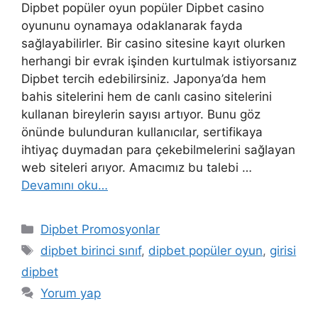
Dipbet popüler oyun popüler Dipbet casino
oyununu oynamaya odaklanarak fayda
sağlayabilirler. Bir casino sitesine kayıt olurken
herhangi bir evrak işinden kurtulmak istiyorsanız
Dipbet tercih edebilirsiniz. Japonya’da hem
bahis sitelerini hem de canlı casino sitelerini
kullanan bireylerin sayısı artıyor. Bunu göz
önünde bulunduran kullanıcılar, sertifikaya
ihtiyaç duymadan para çekebilmelerini sağlayan
web siteleri arıyor. Amacımız bu talebi …
Devamını oku…
Kategoriler
Dipbet Promosyonlar
Etiketler
dipbet birinci sınıf
,
dipbet popüler oyun
,
girisi
dipbet
Yorum yap