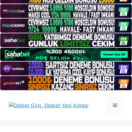
İçeriğe
atla
Menü