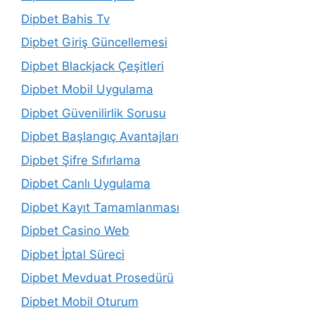
Dipbet Bahis Tv
Dipbet Giriş Güncellemesi
Dipbet Blackjack Çeşitleri
Dipbet Mobil Uygulama
Dipbet Güvenilirlik Sorusu
Dipbet Başlangıç Avantajları
Dipbet Şifre Sıfırlama
Dipbet Canlı Uygulama
Dipbet Kayıt Tamamlanması
Dipbet Casino Web
Dipbet İptal Süreci
Dipbet Mevduat Prosedürü
Dipbet Mobil Oturum