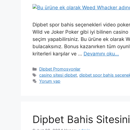
Dipbet spor bahis seçenekleri video poker
Wild ve Joker Poker gibi iyi bilinen casino
seçim yapabilirsiniz. Bu ürüne ek olarak
bulacaksınız. Bonus kazanırken tüm oyunlar
kriterleri karşılar ve …
Devamını oku…
Kategoriler
Dipbet Promosyonlar
Etiketler
casino sitesi dipbet
,
dipbet spor bahis seçenek
Yorum yap
Dipbet Bahis Sitesin