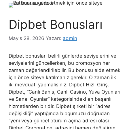
Dipbet Bonusları
Mayıs 28, 2026
Yazarı:
admin
Dipbet bonusları belirli günlerde seviyelerini ve
seviyelerini güncellerken, bu promosyon her
zaman değerlendirilebilir. Bu bonusu elde etmek
için önce siteye katılmanız gerekir. O zaman ilk
iki mevduatı yapmalısınız. Dipbet Hızlı Giriş.
Dipbet, “Canlı Bahis, Canlı Casino, Yuva Oyunları
ve Sanal Oyunlar” kategorisindeki en başarılı
hizmetlerden biridir. Dipbet şirketi bir “adres
değişikliği” yaptığında blogumuzu doğrudan
“yeni veya güncel oturum açma adresi olası
Dipbet Corporation, adresini hemen değiştiren