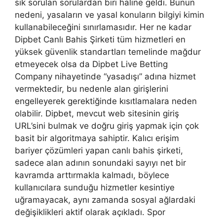
sık sorulan sorulardan biri haline geldi. Bunun
nedeni, yasaların ve yasal konuların bilgiyi kimin
kullanabileceğini sınırlamasıdır. Her ne kadar
Dipbet Canlı Bahis Şirketi tüm hizmetleri en
yüksek güvenlik standartları temelinde mağdur
etmeyecek olsa da Dipbet Live Betting
Company nihayetinde “yasadışı” adına hizmet
vermektedir, bu nedenle alan girişlerini
engelleyerek gerektiğinde kısıtlamalara neden
olabilir. Dipbet, mevcut web sitesinin giriş
URL’sini bulmak ve doğru giriş yapmak için çok
basit bir algoritmaya sahiptir. Kalıcı erişim
bariyer çözümleri yapan canlı bahis şirketi,
sadece alan adının sonundaki sayıyı net bir
kavramda arttırmakla kalmadı, böylece
kullanıcılara sunduğu hizmetler kesintiye
uğramayacak, aynı zamanda sosyal ağlardaki
değişiklikleri aktif olarak açıkladı. Spor