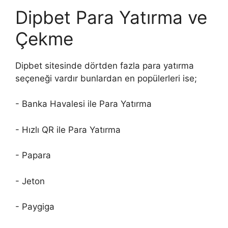
Dipbet Para Yatırma ve
Çekme
Dipbet sitesinde dörtden fazla para yatırma
seçeneği vardır bunlardan en popülerleri ise;
- Banka Havalesi ile Para Yatırma
- Hızlı QR ile Para Yatırma
- Papara
- Jeton
- Paygiga