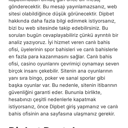
gönderecektir. Bu mesajı yayınlamazsanız, web
sitesi olabildiğince düşük görünecektir. Dipbet
hakkında daha fazla bilgi edinmek istiyorsanız,
bizi bu web sitesinde takip edebilirsiniz. Bu
soruları bugün cevaplayabiliriz çünkü ayrıntılı bir
analiz yazıyoruz. İyi hizmet veren canlı bahis
ofisi, üyelerinin spor bahisleri ve canlı bahislerle
en fazla para kazanmasını sağlar. Canlı bahis
ofisi, casino oyunlarını çevrimiçi oynamayı seven
birçok insanı çekebilir. Sitenin ana oyunlarının
yanı sıra bingo, poker ve sanal sporlar gibi
başka oyunlar var. Bu nedenle, sitenin itibarının
güvenliğini garanti eder. Bununla birlikte,
hesabınızı çeşitli nedenlerle kapatmak
istiyorsanız, önce Dipbet giriş yapmanız ve canlı
bahis ofisinin ana sayfasına ulaşmanız gerekir.