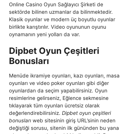
Online Casino Oyun Sağlayıcı Şirketi de
sektörde bilinen uzmanlar da bilinmektedir.
Klasik oyunlar ve modern üç boyutlu oyunlar
birlikte karıştırılır. Video oyununun oyunu
oynamanın yeni yolları da var.
Dipbet Oyun Çeşitleri
Bonusları
Menüde ikramiye oyunları, kazı oyunları, masa
oyunları ve video poker oyunları gibi diğer
oyunlardan da seçim yapabilirsiniz. Oyun
resimlerine gelirseniz, Eğlence sekmesine
tıklayarak tüm oyunları ücretsiz olarak
değerlendirebilirsiniz.
Dipbet oyun çeşitleri
bonusları
web sitesinin giriş URL’sinin neden
değiştiği sorusu, sitenin ilk gününden bu yana