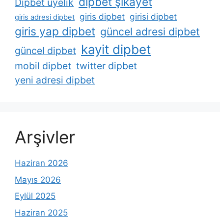
dipbet şikayet
Dipbet üyelik
giris dipbet
girisi dipbet
giris adresi dipbet
giris yap dipbet
güncel adresi dipbet
kayit dipbet
güncel dipbet
mobil dipbet
twitter dipbet
yeni adresi dipbet
Arşivler
Haziran 2026
Mayıs 2026
Eylül 2025
Haziran 2025