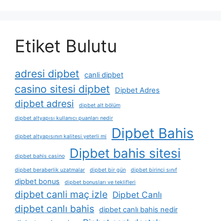
Etiket Bulutu
adresi dipbet
canli dipbet
casino sitesi dipbet
Dipbet Adres
dipbet adresi
dipbet alt bölüm
dipbet altyapısı kullanıcı puanları nedir
Dipbet Bahis
dipbet altyapısının kalitesi yeterli mi
Dipbet bahis sitesi
dipbet bahis casino
dipbet beraberlik uzatmalar
dipbet bir gün
dipbet birinci sınıf
dipbet bonus
dipbet bonusları ve teklifleri
dipbet canli maç izle
Dipbet Canlı
dipbet canlı bahis
dipbet canlı bahis nedir