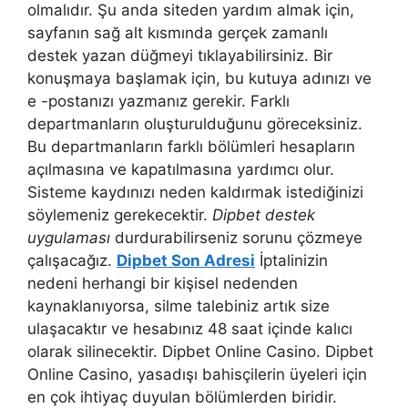
olmalıdır. Şu anda siteden yardım almak için,
sayfanın sağ alt kısmında gerçek zamanlı
destek yazan düğmeyi tıklayabilirsiniz. Bir
konuşmaya başlamak için, bu kutuya adınızı ve
e -postanızı yazmanız gerekir. Farklı
departmanların oluşturulduğunu göreceksiniz.
Bu departmanların farklı bölümleri hesapların
açılmasına ve kapatılmasına yardımcı olur.
Sisteme kaydınızı neden kaldırmak istediğinizi
söylemeniz gerekecektir.
Dipbet destek
uygulaması
durdurabilirseniz sorunu çözmeye
çalışacağız.
Dipbet Son Adresi
İptalinizin
nedeni herhangi bir kişisel nedenden
kaynaklanıyorsa, silme talebiniz artık size
ulaşacaktır ve hesabınız 48 saat içinde kalıcı
olarak silinecektir. Dipbet Online Casino. Dipbet
Online Casino, yasadışı bahisçilerin üyeleri için
en çok ihtiyaç duyulan bölümlerden biridir.