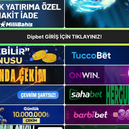
Dipbet GİRİŞ İÇİN TIKLAYINIZ!