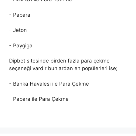
- Papara
- Jeton
- Paygiga
Dipbet sitesinde birden fazla para çekme
seçeneği vardır bunlardan en popülerleri ise;
- Banka Havalesi ile Para Çekme
- Papara ile Para Çekme