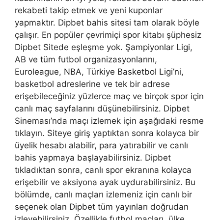
rekabeti takip etmek ve yeni kuponlar
yapmaktır. Dipbet bahis sitesi tam olarak böyle
çalışır. En popüler çevrimiçi spor kitabı şüphesiz
Dipbet Sitede eşleşme yok. Şampiyonlar Ligi,
AB ve tüm futbol organizasyonlarını,
Euroleague, NBA, Türkiye Basketbol Ligi’ni,
basketbol adreslerine ve tek bir adrese
erişebileceğiniz yüzlerce maç ve birçok spor için
canlı maç sayfalarını düşünebilirsiniz. Dipbet
Sineması’nda maçı izlemek için aşağıdaki resme
tıklayın. Siteye giriş yaptıktan sonra kolayca bir
üyelik hesabı alabilir, para yatırabilir ve canlı
bahis yapmaya başlayabilirsiniz. Dipbet
tıkladıktan sonra, canlı spor ekranına kolayca
erişebilir ve aksiyona ayak uydurabilirsiniz. Bu
bölümde, canlı maçları izlemeniz için canlı bir
seçenek olan Dipbet tüm yayınları doğrudan
izleyebilirsiniz. Özellikle futbol maçları, ülke