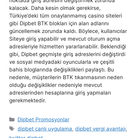
noktada giriş adresini değiştirmek zorunda
kalacak. Daha kesin olmak gerekirse,
Türkiye’deki tüm onaylanmamış casino siteleri
gibi Dipbet BTK blokları için alan adlarını
güncellemek zorunda kaldı. Böylece, kullanıcılar
Siteye giriş yapabilir ve mevcut oturum açma
adresleriyle hizmetten yararlanabilir. Beklendiği
gibi, Dipbet geçmişte giriş adreslerini değiştirdi
ve sosyal medyadaki oyuncularla ve çeşitli
bahis bloglarında değişiklikleri paylaştı. Bu
nedenle, müşterilerin BTK tıkanmasının neden
olduğu değişiklikler nedeniyle mevcut
adreslerinden hesaplarına giriş yapmaları
gerekmektedir.
Kategoriler
Dipbet Promosyonlar
Etiketler
dipbet canlı uygulama
,
dipbet vergi avantajı
,
twitter dipbet