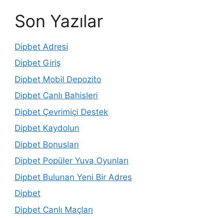
Son Yazılar
Dipbet Adresi
Dipbet Giriş
Dipbet Mobil Depozito
Dipbet Canlı Bahisleri
Dipbet Çevrimiçi Destek
Dipbet Kaydolun
Dipbet Bonusları
Dipbet Popüler Yuva Oyunları
Dipbet Bulunan Yeni Bir Adres
Dipbet
Dipbet Canlı Maçları