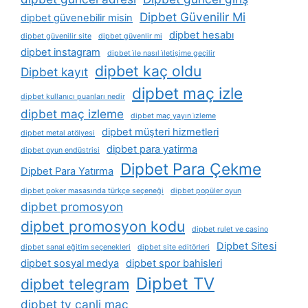
Dipbet Güvenilir Mi
dipbet güvenebilir misin
dipbet hesabı
dipbet güvenilir site
dipbet güvenlir mi
dipbet instagram
dipbet i̇le nasıl i̇letişime geçilir
dipbet kaç oldu
Dipbet kayıt
dipbet maç izle
dipbet kullanıcı puanları nedir
dipbet maç izleme
dipbet maç yayın i̇zleme
dipbet müşteri hizmetleri
dipbet metal atölyesi
dipbet para yatirma
dipbet oyun endüstrisi
Dipbet Para Çekme
Dipbet Para Yatırma
dipbet poker masasında türkçe seçeneği
dipbet popüler oyun
dipbet promosyon
dipbet promosyon kodu
dipbet rulet ve casino
Dipbet Sitesi
dipbet sanal eğitim seçenekleri
dipbet site editörleri
dipbet sosyal medya
dipbet spor bahisleri
Dipbet TV
dipbet telegram
dipbet tv canli maç