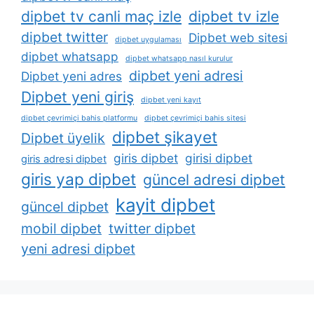
dipbet tv canli maç izle
dipbet tv izle
dipbet twitter
Dipbet web sitesi
dipbet uygulaması
dipbet whatsapp
dipbet whatsapp nasıl kurulur
dipbet yeni adresi
Dipbet yeni adres
Dipbet yeni giriş
dipbet yeni kayıt
dipbet çevrimiçi bahis platformu
dipbet çevrimiçi bahis sitesi
dipbet şikayet
Dipbet üyelik
giris dipbet
girisi dipbet
giris adresi dipbet
giris yap dipbet
güncel adresi dipbet
kayit dipbet
güncel dipbet
mobil dipbet
twitter dipbet
yeni adresi dipbet