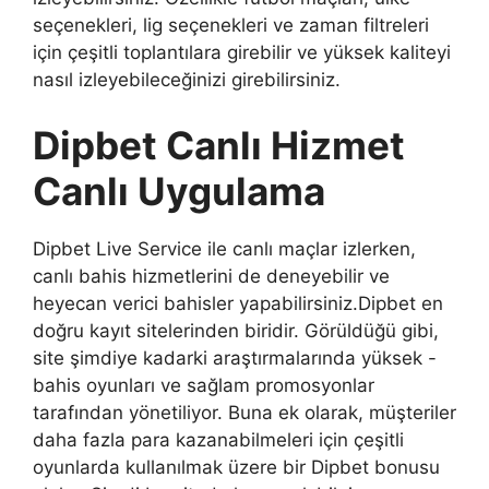
seçenekleri, lig seçenekleri ve zaman filtreleri
için çeşitli toplantılara girebilir ve yüksek kaliteyi
nasıl izleyebileceğinizi girebilirsiniz.
Dipbet Canlı Hizmet
Canlı Uygulama
Dipbet Live Service ile canlı maçlar izlerken,
canlı bahis hizmetlerini de deneyebilir ve
heyecan verici bahisler yapabilirsiniz.Dipbet en
doğru kayıt sitelerinden biridir. Görüldüğü gibi,
site şimdiye kadarki araştırmalarında yüksek -
bahis oyunları ve sağlam promosyonlar
tarafından yönetiliyor. Buna ek olarak, müşteriler
daha fazla para kazanabilmeleri için çeşitli
oyunlarda kullanılmak üzere bir Dipbet bonusu