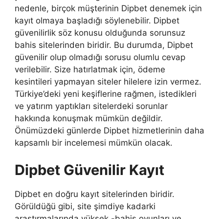
nedenle, birçok müşterinin Dipbet denemek için
kayıt olmaya başladığı söylenebilir. Dipbet
güvenilirlik söz konusu olduğunda sorunsuz
bahis sitelerinden biridir. Bu durumda, Dipbet
güvenilir olup olmadığı sorusu olumlu cevap
verilebilir. Size hatırlatmak için, ödeme
kesintileri yapmayan siteler hilelere izin vermez.
Türkiye’deki yeni keşiflerine rağmen, istedikleri
ve yatırım yaptıkları sitelerdeki sorunlar
hakkında konuşmak mümkün değildir.
Önümüzdeki günlerde Dipbet hizmetlerinin daha
kapsamlı bir incelemesi mümkün olacak.
Dipbet Güvenilir Kayıt
Dipbet en doğru kayıt sitelerinden biridir.
Görüldüğü gibi, site şimdiye kadarki
araştırmalarında yüksek -bahis oyunları ve