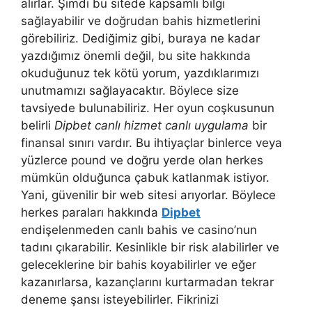
alırlar. Şimdi bu sitede kapsamlı bilgi
sağlayabilir ve doğrudan bahis hizmetlerini
görebiliriz. Dediğimiz gibi, buraya ne kadar
yazdığımız önemli değil, bu site hakkında
okuduğunuz tek kötü yorum, yazdıklarımızı
unutmamızı sağlayacaktır. Böylece size
tavsiyede bulunabiliriz. Her oyun coşkusunun
belirli
Dipbet canlı hizmet canlı uygulama
bir
finansal sınırı vardır. Bu ihtiyaçlar binlerce veya
yüzlerce pound ve doğru yerde olan herkes
mümkün olduğunca çabuk katlanmak istiyor.
Yani, güvenilir bir web sitesi arıyorlar. Böylece
herkes paraları hakkında
Dipbet
endişelenmeden canlı bahis ve casino’nun
tadını çıkarabilir. Kesinlikle bir risk alabilirler ve
geleceklerine bir bahis koyabilirler ve eğer
kazanırlarsa, kazançlarını kurtarmadan tekrar
deneme şansı isteyebilirler. Fikrinizi