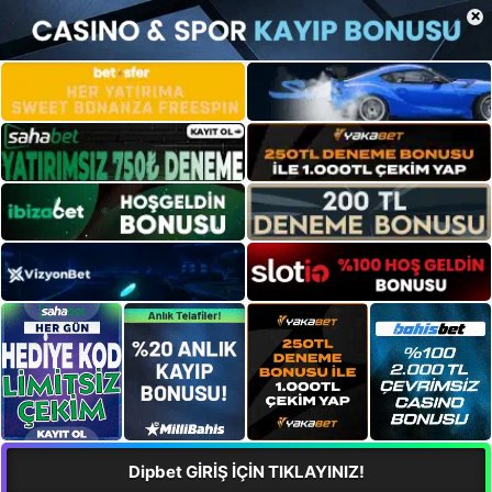
×
Dipbet GİRİŞ İÇİN TIKLAYINIZ!