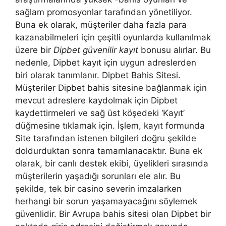
sağlam promosyonlar tarafından yönetiliyor.
Buna ek olarak, müşteriler daha fazla para
kazanabilmeleri için çeşitli oyunlarda kullanılmak
üzere bir
Dipbet güvenilir kayıt
bonusu alırlar. Bu
nedenle, Dipbet kayıt için uygun adreslerden
biri olarak tanımlanır. Dipbet Bahis Sitesi.
Müşteriler Dipbet bahis sitesine bağlanmak için
mevcut adreslere kaydolmak için Dipbet
kaydettirmeleri ve sağ üst köşedeki ‘Kayıt’
düğmesine tıklamak için. İşlem, kayıt formunda
Site tarafından istenen bilgileri doğru şekilde
doldurduktan sonra tamamlanacaktır. Buna ek
olarak, bir canlı destek ekibi, üyelikleri sırasında
müşterilerin yaşadığı sorunları ele alır. Bu
şekilde, tek bir casino severin imzalarken
herhangi bir sorun yaşamayacağını söylemek
güvenlidir. Bir Avrupa bahis sitesi olan Dipbet bir