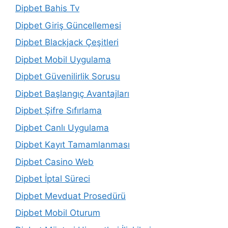
Dipbet Bahis Tv
Dipbet Giriş Güncellemesi
Dipbet Blackjack Çeşitleri
Dipbet Mobil Uygulama
Dipbet Güvenilirlik Sorusu
Dipbet Başlangıç Avantajları
Dipbet Şifre Sıfırlama
Dipbet Canlı Uygulama
Dipbet Kayıt Tamamlanması
Dipbet Casino Web
Dipbet İptal Süreci
Dipbet Mevduat Prosedürü
Dipbet Mobil Oturum