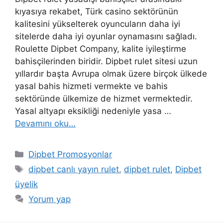
kıyasıya rekabet, Türk casino sektörünün
kalitesini yükselterek oyuncuların daha iyi
sitelerde daha iyi oyunlar oynamasını sağladı.
Roulette Dipbet Company, kalite iyileştirme
bahisçilerinden biridir. Dipbet rulet sitesi uzun
yıllardır başta Avrupa olmak üzere birçok ülkede
yasal bahis hizmeti vermekte ve bahis
sektöründe ülkemize de hizmet vermektedir.
Yasal altyapı eksikliği nedeniyle yasa …
Devamını oku…
Kategoriler
Dipbet Promosyonlar
Etiketler
dipbet canlı yayın rulet
,
dipbet rulet
,
Dipbet
üyelik
Yorum yap