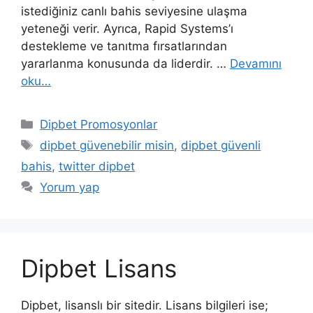
istediğiniz canlı bahis seviyesine ulaşma
yeteneği verir. Ayrıca, Rapid Systems’ı
destekleme ve tanıtma fırsatlarından
yararlanma konusunda da liderdir. …
Devamını
oku…
Kategoriler
Dipbet Promosyonlar
Etiketler
dipbet güvenebilir misin
,
dipbet güvenli
bahis
,
twitter dipbet
Yorum yap
Dipbet Lisans
Dipbet, lisanslı bir sitedir. Lisans bilgileri ise;