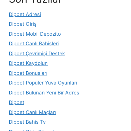
Dipbet Adresi
Dipbet Giriş
Dipbet Mobil Depozito
Dipbet Canlı Bahisleri
Dipbet Çevrimiçi Destek
Dipbet Kaydolun
Dipbet Bonusları
Dipbet Popüler Yuva Oyunları
Dipbet Bulunan Yeni Bir Adres
Dipbet
Dipbet Canlı Maçları
Dipbet Bahis Tv