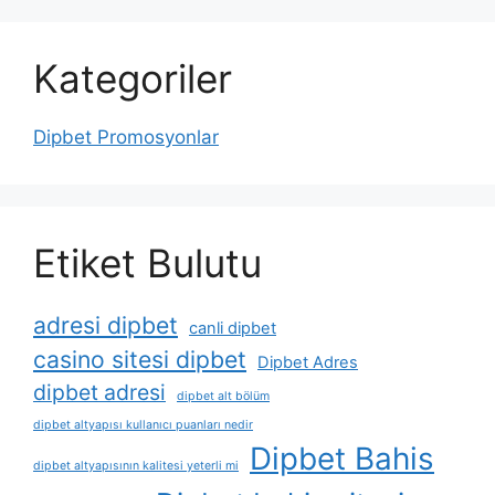
Kategoriler
Dipbet Promosyonlar
Etiket Bulutu
adresi dipbet
canli dipbet
casino sitesi dipbet
Dipbet Adres
dipbet adresi
dipbet alt bölüm
dipbet altyapısı kullanıcı puanları nedir
Dipbet Bahis
dipbet altyapısının kalitesi yeterli mi