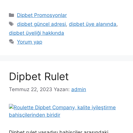
Kategoriler
Dipbet Promosyonlar
Etiketler
dipbet güncel adresi
,
dipbet üye alanında
,
dipbet üyeliği hakkında
Yorum yap
Dipbet Rulet
Temmuz 22, 2023
Yazarı:
admin
Dipbet rulet yasadışı bahisçiler arasındaki