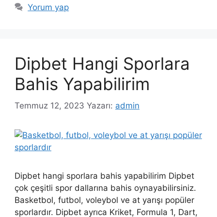
Yorum yap
Dipbet Hangi Sporlara
Bahis Yapabilirim
Temmuz 12, 2023
Yazarı:
admin
Dipbet hangi sporlara bahis yapabilirim Dipbet
çok çeşitli spor dallarına bahis oynayabilirsiniz.
Basketbol, ​​futbol, ​​voleybol ve at yarışı popüler
sporlardır. Dipbet ayrıca Kriket, Formula 1, Dart,