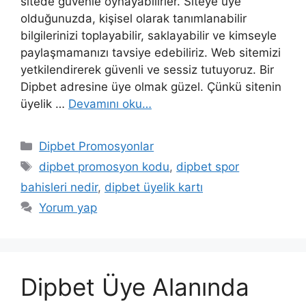
sitede güvenle oynayabilirler. Siteye üye
olduğunuzda, kişisel olarak tanımlanabilir
bilgilerinizi toplayabilir, saklayabilir ve kimseyle
paylaşmamanızı tavsiye edebiliriz. Web sitemizi
yetkilendirerek güvenli ve sessiz tutuyoruz. Bir
Dipbet adresine üye olmak güzel. Çünkü sitenin
üyelik …
Devamını oku…
Kategoriler
Dipbet Promosyonlar
Etiketler
dipbet promosyon kodu
,
dipbet spor
bahisleri nedir
,
dipbet üyelik kartı
Yorum yap
Dipbet Üye Alanında