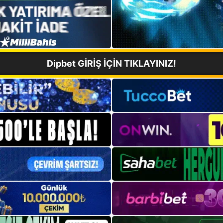
Dipbet GİRİŞ İÇİN TIKLAYINIZ!