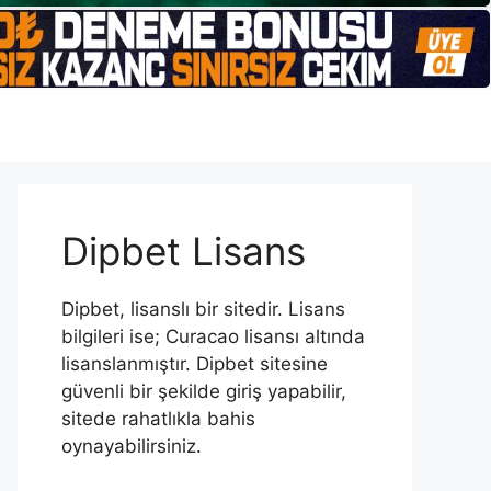
Dipbet Lisans
Dipbet, lisanslı bir sitedir. Lisans
bilgileri ise; Curacao lisansı altında
lisanslanmıştır. Dipbet sitesine
güvenli bir şekilde giriş yapabilir,
sitede rahatlıkla bahis
oynayabilirsiniz.