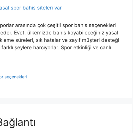
orlar arasında çok çeşitli spor bahis seçenekleri
 eder. Evet, ülkemizde bahis koyabileceğiniz yasal
ükleme süreleri, sık hatalar ve zayıf müşteri desteği
farklı şeylere harcıyorlar. Spor etkinliği ve canlı
or seçenekleri
Bağlantı