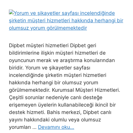
Dipbet müşteri hizmetleri Dipbet geri
bildirimlerine ilişkin müşteri hizmetleri de
oyuncunun merak ve araştırma konularından
biridir. Yorum ve şikayetler sayfası
incelendiğinde şirketin müşteri hizmetleri
hakkında herhangi bir olumsuz yorum
görülmemektedir. Kurumsal Müşteri Hizmetleri.
Çeşitli sorunlar nedeniyle canlı desteğe
erişemeyen üyelerin kullanabileceği ikincil bir
destek hizmeti. Bahis merkezi, Dipbet canlı
yayını hakkındaki olumlu veya olumsuz
yorumları …
Devamını oku…