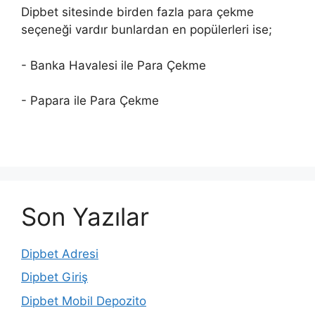
Dipbet sitesinde birden fazla para çekme
seçeneği vardır bunlardan en popülerleri ise;
- Banka Havalesi ile Para Çekme
- Papara ile Para Çekme
Son Yazılar
Dipbet Adresi
Dipbet Giriş
Dipbet Mobil Depozito