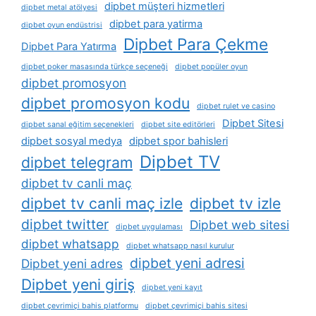
dipbet müşteri hizmetleri
dipbet metal atölyesi
dipbet para yatirma
dipbet oyun endüstrisi
Dipbet Para Çekme
Dipbet Para Yatırma
dipbet poker masasında türkçe seçeneği
dipbet popüler oyun
dipbet promosyon
dipbet promosyon kodu
dipbet rulet ve casino
Dipbet Sitesi
dipbet sanal eğitim seçenekleri
dipbet site editörleri
dipbet sosyal medya
dipbet spor bahisleri
Dipbet TV
dipbet telegram
dipbet tv canli maç
dipbet tv canli maç izle
dipbet tv izle
dipbet twitter
Dipbet web sitesi
dipbet uygulaması
dipbet whatsapp
dipbet whatsapp nasıl kurulur
dipbet yeni adresi
Dipbet yeni adres
Dipbet yeni giriş
dipbet yeni kayıt
dipbet çevrimiçi bahis platformu
dipbet çevrimiçi bahis sitesi