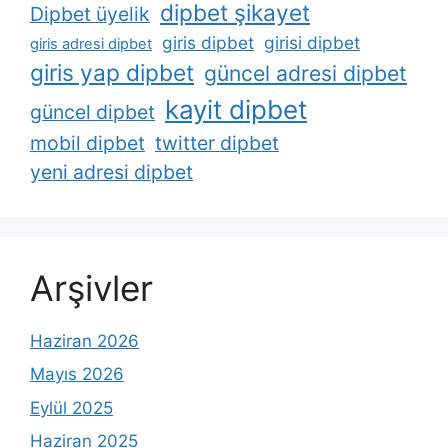
dipbet şikayet
Dipbet üyelik
giris dipbet
girisi dipbet
giris adresi dipbet
giris yap dipbet
güncel adresi dipbet
kayit dipbet
güncel dipbet
mobil dipbet
twitter dipbet
yeni adresi dipbet
Arşivler
Haziran 2026
Mayıs 2026
Eylül 2025
Haziran 2025