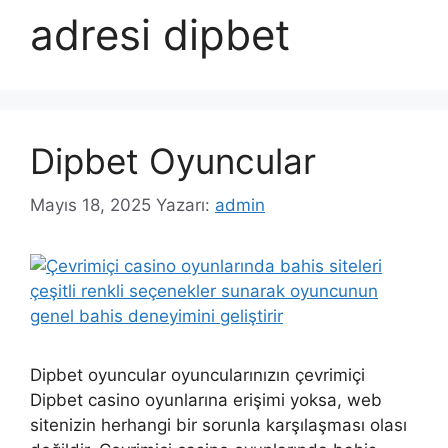
adresi dipbet
Dipbet Oyuncular
Mayıs 18, 2025
Yazarı:
admin
Dipbet oyuncular oyuncularınızın çevrimiçi
Dipbet casino oyunlarına erişimi yoksa, web
sitenizin herhangi bir sorunla karşılaşması olası