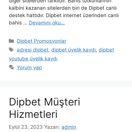
diğer sitelerden farklıdır. Bahis tutkunlarının
kalbini kazanan sitelerden biri de Dipbet canlı
destek hattıdır. Dipbet internet üzerinden canlı
bahis …
Devamını oku…
Kategoriler
Dipbet Promosyonlar
Etiketler
adresi dipbet
,
dipbet üyelik kaydı
,
dipbet
youtube üyelik kaydı
Yorum yap
Dipbet Müşteri
Hizmetleri
Eylül 23, 2023
Yazarı:
admin