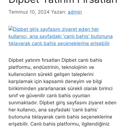
Temmuz 10, 2024
Yazarı:
admin
Dipbet yatırım fırsatları Dipbet canlı bahis
platformu, endüstrinin, teknolojinin ve
kullanıcıların sürekli gelişen taleplerini
karşılamak için kapsamlı deneyim ve bilgi
birikiminden yararlanarak sürekli olarak birinci
sınıf ve güvenilir canlı bahis oyunları
sunmaktadır. Dipbet giriş sayfasını ziyaret eden
her kullanıcı, ana sayfadaki ‘canlı bahis’
butonuna tıklayarak canlı bahis seçeneklerine
erişebilir. Canlı bahis platformu, ilgilendiğiniz