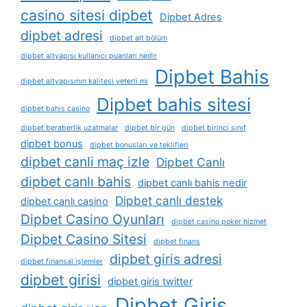
casino sitesi dipbet
Dipbet Adres
dipbet adresi
dipbet alt bölüm
dipbet altyapısı kullanıcı puanları nedir
Dipbet Bahis
dipbet altyapısının kalitesi yeterli mi
Dipbet bahis sitesi
dipbet bahis casino
dipbet beraberlik uzatmalar
dipbet bir gün
dipbet birinci sınıf
dipbet bonus
dipbet bonusları ve teklifleri
dipbet canli maç izle
Dipbet Canlı
dipbet canlı bahis
dipbet canlı bahis nedir
Dipbet canlı destek
dipbet canlı casino
Dipbet Casino Oyunları
dipbet casino poker hizmet
Dipbet Casino Sitesi
dipbet finans
dipbet giris adresi
dipbet finansal i̇şlemler
dipbet girisi
dipbet giris twitter
Dipbet Giriş