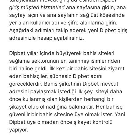
giriş müşteri hizmetleri
ana sayfasına gidin, ana
sayfayı açın ve ana sayfanın sağ üst köşesinde
yer alan kullanıcı adı ve şifre alanlarına girin.
Aşağıdaki adımları takip ederek yeni Dipbet giriş
adresinizle hesap açabilirsiniz.
Dipbet yıllar içinde büyüyerek bahis siteleri
sağlama sektörünün en tanınmış isimlerinden
biri haline geldi. İlk kez bir bahis sitesini ziyaret
eden bahisçiler, şüphesiz Dipbet adını
göreceklerdir. Bahis şirketinin Dipbet mevcut
adresini paylaşmak istediği ilk şey, siteyi daha
önce kullanmış olan kişilerden herhangi bir
şikayet olup olmadığına bakmaktır. Her bahisçi
güvenilir bir bahis sitesine üye olmak ister. Yani
Dipbet üye olmadan önce şikayet kontrolü
yapıyor.