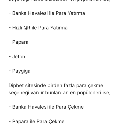
- Banka Havalesi ile Para Yatırma
- Hızlı QR ile Para Yatırma
- Papara
- Jeton
- Paygiga
Dipbet sitesinde birden fazla para çekme
seçeneği vardır bunlardan en popülerleri ise;
- Banka Havalesi ile Para Çekme
- Papara ile Para Çekme