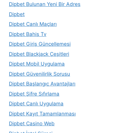
Dipbet Bulunan Yeni Bir Adres
Dipbet
Dipbet Canlı Maçları
Dipbet Bahis Tv
Dipbet Giriş Güncellemesi
Dipbet Blackjack Çeşitleri
Dipbet Mobil Uygulama
Dipbet Güvenilirlik Sorusu
Dipbet Başlangıç Avantajları
Dipbet Şifre Sıfırlama
Dipbet Canlı Uygulama
Dipbet Kayıt Tamamlanması
Dipbet Casino Web