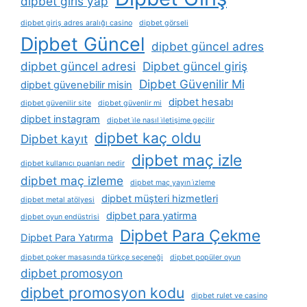
dipbet giris yap
dipbet giriş adres aralığı casino
dipbet görseli
Dipbet Güncel
dipbet güncel adres
dipbet güncel adresi
Dipbet güncel giriş
Dipbet Güvenilir Mi
dipbet güvenebilir misin
dipbet hesabı
dipbet güvenilir site
dipbet güvenlir mi
dipbet instagram
dipbet i̇le nasıl i̇letişime geçilir
dipbet kaç oldu
Dipbet kayıt
dipbet maç izle
dipbet kullanıcı puanları nedir
dipbet maç izleme
dipbet maç yayın i̇zleme
dipbet müşteri hizmetleri
dipbet metal atölyesi
dipbet para yatirma
dipbet oyun endüstrisi
Dipbet Para Çekme
Dipbet Para Yatırma
dipbet poker masasında türkçe seçeneği
dipbet popüler oyun
dipbet promosyon
dipbet promosyon kodu
dipbet rulet ve casino