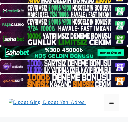
İçeriğe
atla
Menü