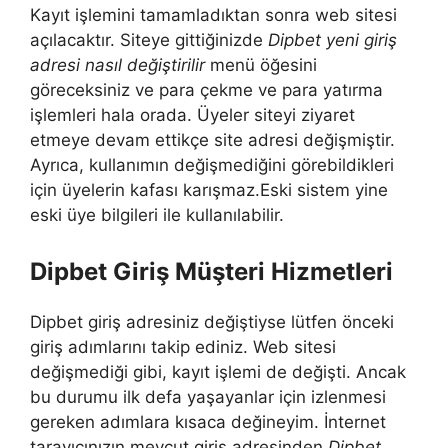
Kayıt işlemini tamamladıktan sonra web sitesi
açılacaktır. Siteye gittiğinizde
Dipbet yeni giriş
adresi nasıl değiştirilir
menü öğesini
göreceksiniz ve para çekme ve para yatırma
işlemleri hala orada. Üyeler siteyi ziyaret
etmeye devam ettikçe site adresi değişmiştir.
Ayrıca, kullanımın değişmediğini görebildikleri
için üyelerin kafası karışmaz.Eski sistem yine
eski üye bilgileri ile kullanılabilir.
Dipbet Giriş Müşteri Hizmetleri
Dipbet giriş adresiniz değiştiyse lütfen önceki
giriş adımlarını takip ediniz. Web sitesi
değişmediği gibi, kayıt işlemi de değişti. Ancak
bu durumu ilk defa yaşayanlar için izlenmesi
gereken adımlara kısaca değineyim. İnternet
tarayıcınızın mevcut giriş adresinden
Dipbet