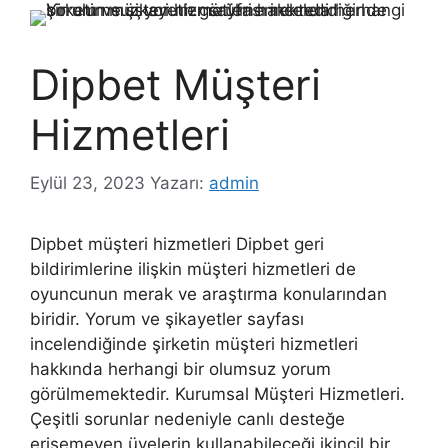
Dipbet Müşteri
Hizmetleri
Eylül 23, 2023
Yazarı:
admin
Dipbet müşteri hizmetleri Dipbet geri
bildirimlerine ilişkin müşteri hizmetleri de
oyuncunun merak ve araştırma konularından
biridir. Yorum ve şikayetler sayfası
incelendiğinde şirketin müşteri hizmetleri
hakkında herhangi bir olumsuz yorum
görülmemektedir. Kurumsal Müşteri Hizmetleri.
Çeşitli sorunlar nedeniyle canlı desteğe
erişemeyen üyelerin kullanabileceği ikincil bir