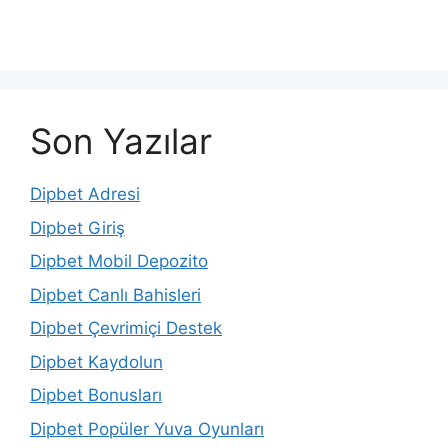
Son Yazılar
Dipbet Adresi
Dipbet Giriş
Dipbet Mobil Depozito
Dipbet Canlı Bahisleri
Dipbet Çevrimiçi Destek
Dipbet Kaydolun
Dipbet Bonusları
Dipbet Popüler Yuva Oyunları