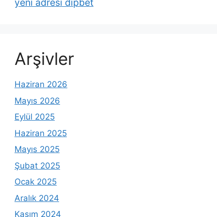
yeni adresi dipbet
Arşivler
Haziran 2026
Mayıs 2026
Eylül 2025
Haziran 2025
Mayıs 2025
Şubat 2025
Ocak 2025
Aralık 2024
Kasım 2024