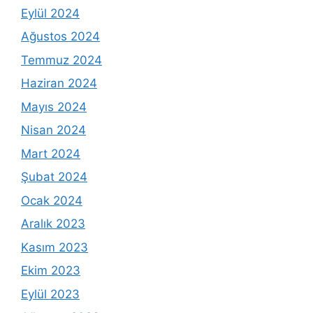
Eylül 2024
Ağustos 2024
Temmuz 2024
Haziran 2024
Mayıs 2024
Nisan 2024
Mart 2024
Şubat 2024
Ocak 2024
Aralık 2023
Kasım 2023
Ekim 2023
Eylül 2023