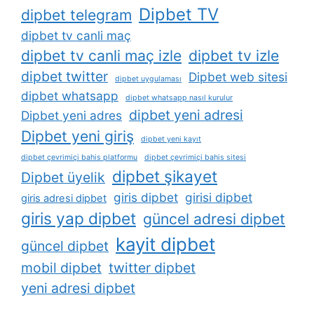
Dipbet TV
dipbet telegram
dipbet tv canli maç
dipbet tv canli maç izle
dipbet tv izle
dipbet twitter
Dipbet web sitesi
dipbet uygulaması
dipbet whatsapp
dipbet whatsapp nasıl kurulur
dipbet yeni adresi
Dipbet yeni adres
Dipbet yeni giriş
dipbet yeni kayıt
dipbet çevrimiçi bahis platformu
dipbet çevrimiçi bahis sitesi
dipbet şikayet
Dipbet üyelik
giris dipbet
girisi dipbet
giris adresi dipbet
giris yap dipbet
güncel adresi dipbet
kayit dipbet
güncel dipbet
mobil dipbet
twitter dipbet
yeni adresi dipbet