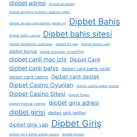
dipbet adresi
dipbet alt bölüm
dipbet altyapısı kullanıcı puanları nedir
Dipbet Bahis
dipbet altyapısının kalitesi yeterli mi
Dipbet bahis sitesi
dipbet bahis casino
dipbet beraberlik uzatmalar
dipbet bir gün
dipbet birinci sınıf
dipbet bonus
dipbet bonusları ve teklifleri
dipbet canli maç izle
Dipbet Canlı
dipbet canlı bahis
dipbet canlı bahis nedir
Dipbet canlı destek
dipbet canlı casino
Dipbet Casino Oyunları
dipbet casino poker hizmet
Dipbet Casino Sitesi
dipbet finans
dipbet giris adresi
dipbet finansal i̇şlemler
dipbet girisi
dipbet giris twitter
Dipbet Giriş
dipbet giris yap
dipbet giriş adres aralığı casino
dipbet görseli