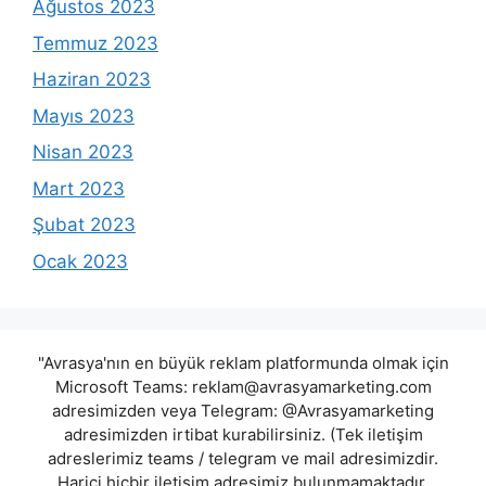
Ağustos 2023
Temmuz 2023
Haziran 2023
Mayıs 2023
Nisan 2023
Mart 2023
Şubat 2023
Ocak 2023
"Avrasya'nın en büyük reklam platformunda olmak için
Microsoft Teams:
reklam@avrasyamarketing.com
adresimizden veya Telegram: @Avrasyamarketing
adresimizden irtibat kurabilirsiniz. (Tek iletişim
adreslerimiz teams / telegram ve mail adresimizdir.
Harici hiçbir iletişim adresimiz bulunmamaktadır.