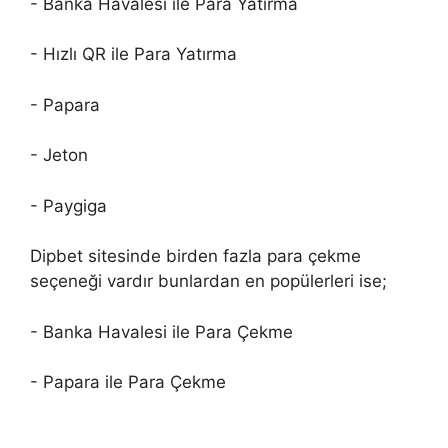
- Banka Havalesi ile Para Yatırma
- Hızlı QR ile Para Yatırma
- Papara
- Jeton
- Paygiga
Dipbet sitesinde birden fazla para çekme
seçeneği vardır bunlardan en popülerleri ise;
- Banka Havalesi ile Para Çekme
- Papara ile Para Çekme