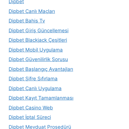
Dipbet
Dipbet Canlı Maçları
Dipbet Bahis Tv
Dipbet Giriş Güncellemesi
Dipbet Blackjack Çeşitleri
Dipbet Mobil Uygulama
Dipbet Güvenilirlik Sorusu
Dipbet Başlangıç Avantajları
Dipbet Şifre Sıfırlama
Dipbet Canlı Uygulama
Dipbet Kayıt Tamamlanması
Dipbet Casino Web
Dipbet İptal Süreci
Dipbet Mevduat Prosedürü