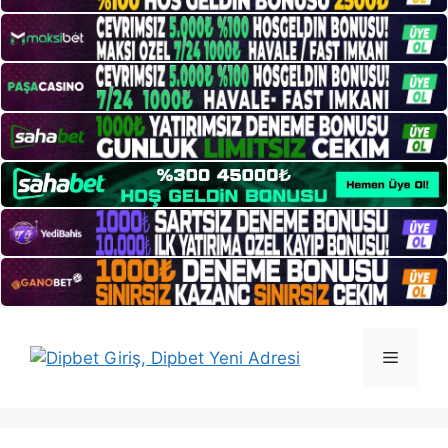
İçeriğe
atla
Menü