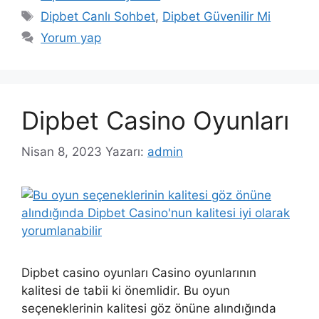
Etiketler
Dipbet Canlı Sohbet
,
Dipbet Güvenilir Mi
Yorum yap
Dipbet Casino Oyunları
Nisan 8, 2023
Yazarı:
admin
Dipbet casino oyunları Casino oyunlarının
kalitesi de tabii ki önemlidir. Bu oyun
seçeneklerinin kalitesi göz önüne alındığında