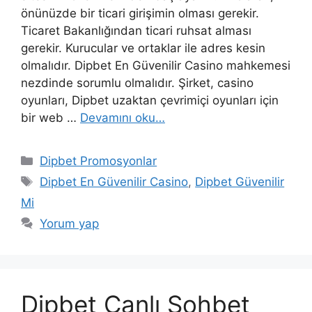
önünüzde bir ticari girişimin olması gerekir.
Ticaret Bakanlığından ticari ruhsat alması
gerekir. Kurucular ve ortaklar ile adres kesin
olmalıdır. Dipbet En Güvenilir Casino mahkemesi
nezdinde sorumlu olmalıdır. Şirket, casino
oyunları, Dipbet uzaktan çevrimiçi oyunları için
bir web …
Devamını oku…
Kategoriler
Dipbet Promosyonlar
Etiketler
Dipbet En Güvenilir Casino
,
Dipbet Güvenilir
Mi
Yorum yap
Dipbet Canlı Sohbet