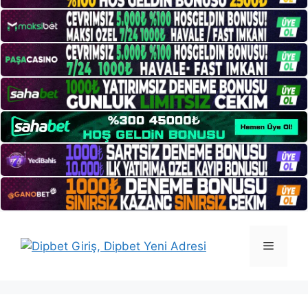
İçeriğe
atla
Menü