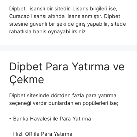
Dipbet, lisanslı bir sitedir. Lisans bilgileri ise;
Curacao lisansı altında lisanslanmıştır. Dipbet
sitesine güvenli bir şekilde giriş yapabilir, sitede
rahatlıkla bahis oynayabilirsiniz.
Dipbet Para Yatırma ve
Çekme
Dipbet sitesinde dörtden fazla para yatırma
seçeneği vardır bunlardan en popülerleri ise;
- Banka Havalesi ile Para Yatırma
- Hızlı QR ile Para Yatırma