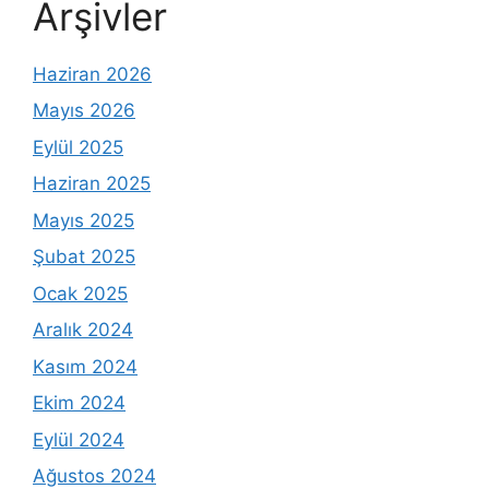
Arşivler
Haziran 2026
Mayıs 2026
Eylül 2025
Haziran 2025
Mayıs 2025
Şubat 2025
Ocak 2025
Aralık 2024
Kasım 2024
Ekim 2024
Eylül 2024
Ağustos 2024