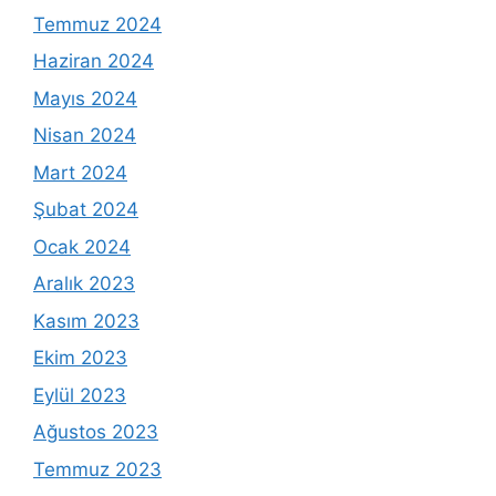
Temmuz 2024
Haziran 2024
Mayıs 2024
Nisan 2024
Mart 2024
Şubat 2024
Ocak 2024
Aralık 2023
Kasım 2023
Ekim 2023
Eylül 2023
Ağustos 2023
Temmuz 2023