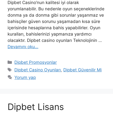
Dipbet Casino’nun kalitesi iyi olarak
yorumlanabilir. Bu nedenle oyun seçeneklerinde
donma ya da donma gibi sorunlar yaşanmaz ve
bahisçiler güven sorunu yaşamadan kısa süre
içerisinde hesaplarına bahis yapabilirler. Oyun
kuralları, bahislerinizi yapmanıza yardımcı
olacaktır. Dipbet casino oyunları Teknolojinin …
Devamını oku…
Kategoriler
Dipbet Promosyonlar
Etiketler
Dipbet Casino Oyunları
,
Dipbet Güvenilir Mi
Yorum yap
Dipbet Lisans