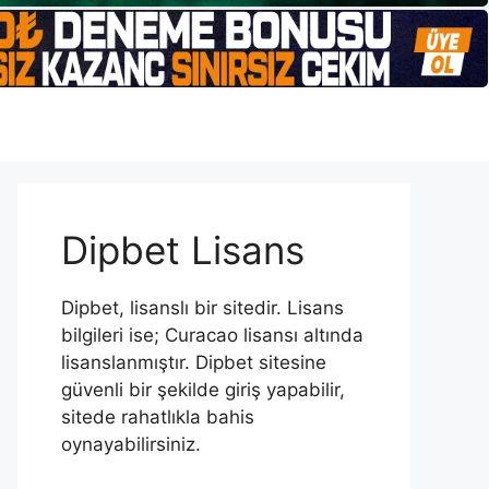
Dipbet Lisans
Dipbet, lisanslı bir sitedir. Lisans
bilgileri ise; Curacao lisansı altında
lisanslanmıştır. Dipbet sitesine
güvenli bir şekilde giriş yapabilir,
sitede rahatlıkla bahis
oynayabilirsiniz.