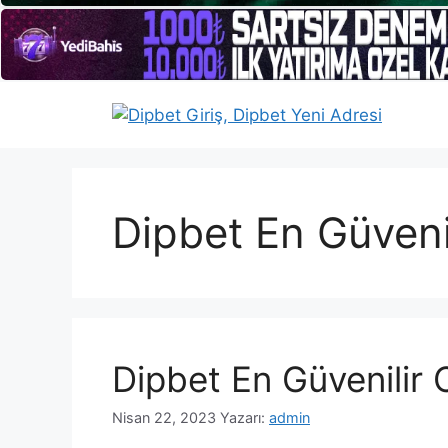
İçeriğe
atla
Dipbet En Güveni
Dipbet En Güvenilir 
Nisan 22, 2023
Yazarı:
admin