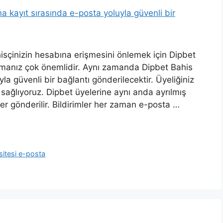
hisçinizin hesabına erişmesini önlemek için Dipbet
yapmanız çok önemlidir. Aynı zamanda Dipbet Bahis
yla güvenli bir bağlantı gönderilecektir. Üyeliğiniz
m sağlıyoruz. Dipbet üyelerine aynı anda ayrılmış
mler gönderilir. Bildirimler her zaman e-posta …
sitesi e-posta