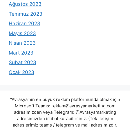
Ağustos 2023
Temmuz 2023
Haziran 2023
Mayıs 2023
Nisan 2023
Mart 2023
Şubat 2023
Ocak 2023
"Avrasya'nın en büyük reklam platformunda olmak için
Microsoft Teams:
reklam@avrasyamarketing.com
adresimizden veya Telegram: @Avrasyamarketing
adresimizden irtibat kurabilirsiniz. (Tek iletişim
adreslerimiz teams / telegram ve mail adresimizdir.