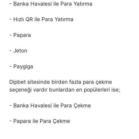
- Banka Havalesi ile Para Yatırma
- Hızlı QR ile Para Yatırma
- Papara
- Jeton
- Paygiga
Dipbet sitesinde birden fazla para çekme
seçeneği vardır bunlardan en popülerleri ise;
- Banka Havalesi ile Para Çekme
- Papara ile Para Çekme