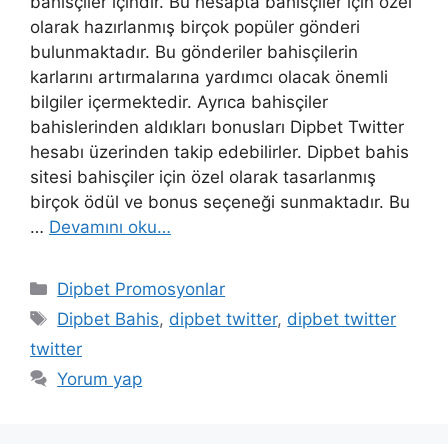
bahisçiler içindir. Bu hesapta bahisçiler için özel
olarak hazırlanmış birçok popüler gönderi
bulunmaktadır. Bu gönderiler bahisçilerin
karlarını artırmalarına yardımcı olacak önemli
bilgiler içermektedir. Ayrıca bahisçiler
bahislerinden aldıkları bonusları Dipbet Twitter
hesabı üzerinden takip edebilirler. Dipbet bahis
sitesi bahisçiler için özel olarak tasarlanmış
birçok ödül ve bonus seçeneği sunmaktadır. Bu
…
Devamını oku…
Kategoriler
Dipbet Promosyonlar
Etiketler
Dipbet Bahis
,
dipbet twitter
,
dipbet twitter
twitter
Yorum yap