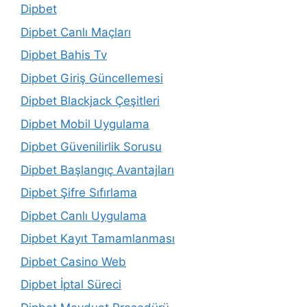
Dipbet
Dipbet Canlı Maçları
Dipbet Bahis Tv
Dipbet Giriş Güncellemesi
Dipbet Blackjack Çeşitleri
Dipbet Mobil Uygulama
Dipbet Güvenilirlik Sorusu
Dipbet Başlangıç Avantajları
Dipbet Şifre Sıfırlama
Dipbet Canlı Uygulama
Dipbet Kayıt Tamamlanması
Dipbet Casino Web
Dipbet İptal Süreci