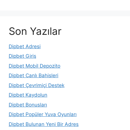
Son Yazılar
Dipbet Adresi
Dipbet Giriş
Dipbet Mobil Depozito
Dipbet Canlı Bahisleri
Dipbet Çevrimiçi Destek
Dipbet Kaydolun
Dipbet Bonusları
Dipbet Popüler Yuva Oyunları
Dipbet Bulunan Yeni Bir Adres