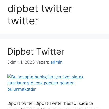
dipbet twitter
twitter
Dipbet Twitter
Ekim 14, 2023
Yazarı:
admin
Dipbet twitter Dipbet Twitter hesabı sadece