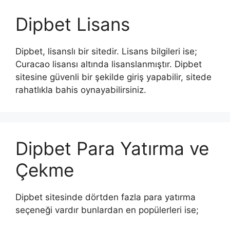
Dipbet Lisans
Dipbet, lisanslı bir sitedir. Lisans bilgileri ise;
Curacao lisansı altında lisanslanmıştır. Dipbet
sitesine güvenli bir şekilde giriş yapabilir, sitede
rahatlıkla bahis oynayabilirsiniz.
Dipbet Para Yatırma ve
Çekme
Dipbet sitesinde dörtden fazla para yatırma
seçeneği vardır bunlardan en popülerleri ise;