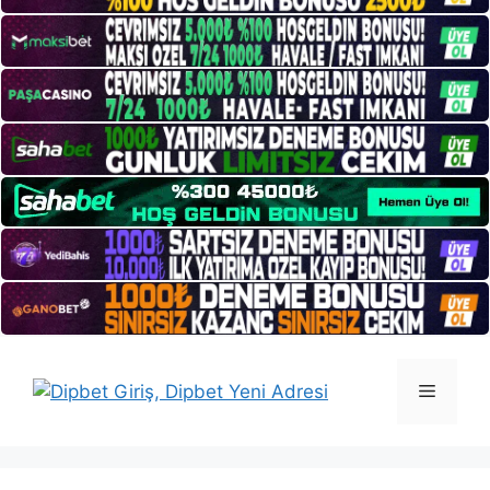
İçeriğe
atla
Menü