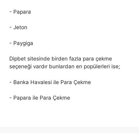
- Papara
- Jeton
- Paygiga
Dipbet sitesinde birden fazla para çekme
seçeneği vardır bunlardan en popülerleri ise;
- Banka Havalesi ile Para Çekme
- Papara ile Para Çekme