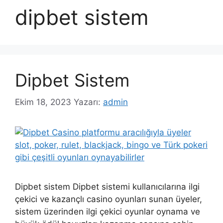
dipbet sistem
Dipbet Sistem
Ekim 18, 2023
Yazarı:
admin
Dipbet sistem Dipbet sistemi kullanıcılarına ilgi
çekici ve kazançlı casino oyunları sunan üyeler,
sistem üzerinden ilgi çekici oyunlar oynama ve