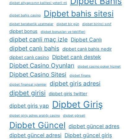
Dipbet Bahis
dipbet altyapısının kalitesi yeterli mi
Dipbet bahis sitesi
dipbet bahis casino
dipbet beraberlik uzatmalar
dipbet bir gün
dipbet birinci sınıf
dipbet bonus
dipbet bonusları ve teklifleri
dipbet canli maç izle
Dipbet Canlı
dipbet canlı bahis
dipbet canlı bahis nedir
Dipbet canlı destek
dipbet canlı casino
Dipbet Casino Oyunları
dipbet casino poker hizmet
Dipbet Casino Sitesi
dipbet finans
dipbet giris adresi
dipbet finansal i̇şlemler
dipbet girisi
dipbet giris twitter
Dipbet Giriş
dipbet giris yap
dipbet giriş adres aralığı casino
dipbet görseli
Dipbet Güncel
dipbet güncel adres
dipbet güncel adresi
Dipbet güncel giriş