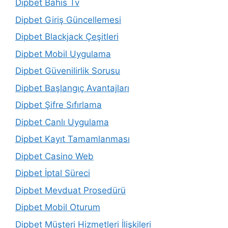
Dipbet Bahis Tv
Dipbet Giriş Güncellemesi
Dipbet Blackjack Çeşitleri
Dipbet Mobil Uygulama
Dipbet Güvenilirlik Sorusu
Dipbet Başlangıç Avantajları
Dipbet Şifre Sıfırlama
Dipbet Canlı Uygulama
Dipbet Kayıt Tamamlanması
Dipbet Casino Web
Dipbet İptal Süreci
Dipbet Mevduat Prosedürü
Dipbet Mobil Oturum
Dipbet Müşteri Hizmetleri İlişkileri