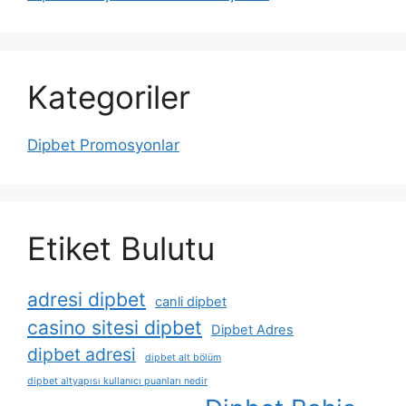
Kategoriler
Dipbet Promosyonlar
Etiket Bulutu
adresi dipbet
canli dipbet
casino sitesi dipbet
Dipbet Adres
dipbet adresi
dipbet alt bölüm
dipbet altyapısı kullanıcı puanları nedir