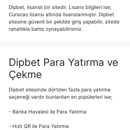
Dipbet, lisanslı bir sitedir. Lisans bilgileri ise;
Curacao lisansı altında lisanslanmıştır. Dipbet
sitesine güvenli bir şekilde giriş yapabilir, sitede
rahatlıkla bahis oynayabilirsiniz.
Dipbet Para Yatırma ve
Çekme
Dipbet sitesinde dörtden fazla para yatırma
seçeneği vardır bunlardan en popülerleri ise;
- Banka Havalesi ile Para Yatırma
- Hızlı QR ile Para Yatırma