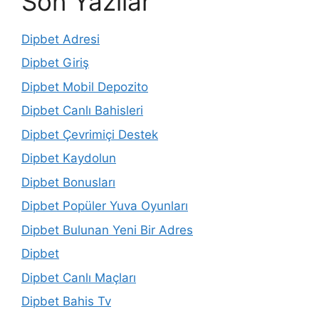
Son Yazılar
Dipbet Adresi
Dipbet Giriş
Dipbet Mobil Depozito
Dipbet Canlı Bahisleri
Dipbet Çevrimiçi Destek
Dipbet Kaydolun
Dipbet Bonusları
Dipbet Popüler Yuva Oyunları
Dipbet Bulunan Yeni Bir Adres
Dipbet
Dipbet Canlı Maçları
Dipbet Bahis Tv