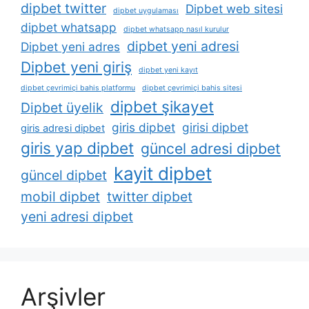
dipbet twitter
Dipbet web sitesi
dipbet uygulaması
dipbet whatsapp
dipbet whatsapp nasıl kurulur
dipbet yeni adresi
Dipbet yeni adres
Dipbet yeni giriş
dipbet yeni kayıt
dipbet çevrimiçi bahis platformu
dipbet çevrimiçi bahis sitesi
dipbet şikayet
Dipbet üyelik
giris dipbet
girisi dipbet
giris adresi dipbet
giris yap dipbet
güncel adresi dipbet
kayit dipbet
güncel dipbet
mobil dipbet
twitter dipbet
yeni adresi dipbet
Arşivler