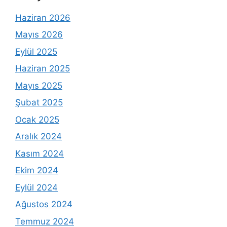
Haziran 2026
Mayıs 2026
Eylül 2025
Haziran 2025
Mayıs 2025
Şubat 2025
Ocak 2025
Aralık 2024
Kasım 2024
Ekim 2024
Eylül 2024
Ağustos 2024
Temmuz 2024