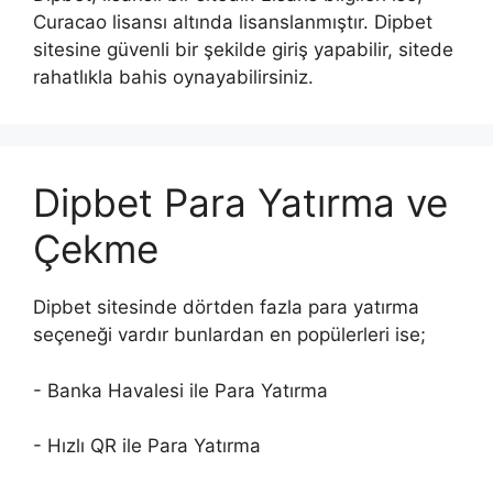
Curacao lisansı altında lisanslanmıştır. Dipbet
sitesine güvenli bir şekilde giriş yapabilir, sitede
rahatlıkla bahis oynayabilirsiniz.
Dipbet Para Yatırma ve
Çekme
Dipbet sitesinde dörtden fazla para yatırma
seçeneği vardır bunlardan en popülerleri ise;
- Banka Havalesi ile Para Yatırma
- Hızlı QR ile Para Yatırma