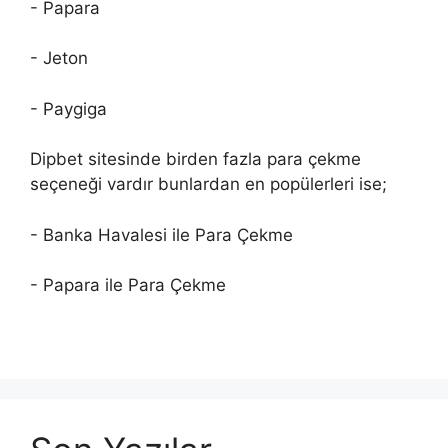
- Papara
- Jeton
- Paygiga
Dipbet sitesinde birden fazla para çekme
seçeneği vardır bunlardan en popülerleri ise;
- Banka Havalesi ile Para Çekme
- Papara ile Para Çekme