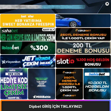
×
Dipbet GİRİŞ İÇİN TIKLAYINIZ!