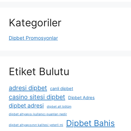
Kategoriler
Dipbet Promosyonlar
Etiket Bulutu
adresi dipbet
canli dipbet
casino sitesi dipbet
Dipbet Adres
dipbet adresi
dipbet alt bölüm
dipbet altyapısı kullanıcı puanları nedir
Dipbet Bahis
dipbet altyapısının kalitesi yeterli mi