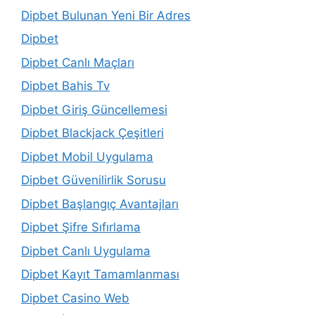
Dipbet Bulunan Yeni Bir Adres
Dipbet
Dipbet Canlı Maçları
Dipbet Bahis Tv
Dipbet Giriş Güncellemesi
Dipbet Blackjack Çeşitleri
Dipbet Mobil Uygulama
Dipbet Güvenilirlik Sorusu
Dipbet Başlangıç Avantajları
Dipbet Şifre Sıfırlama
Dipbet Canlı Uygulama
Dipbet Kayıt Tamamlanması
Dipbet Casino Web