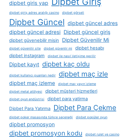
Dipbet Giriş
dipbet giris yap
dipbet giriş adres aralığı casino
dipbet görseli
Dipbet Güncel
dipbet güncel adres
dipbet güncel adresi
Dipbet güncel giriş
Dipbet Güvenilir Mi
dipbet güvenebilir misin
dipbet hesabı
dipbet güvenilir site
dipbet güvenlir mi
dipbet instagram
dipbet i̇le nasıl i̇letişime geçilir
dipbet kaç oldu
Dipbet kayıt
dipbet maç izle
dipbet kullanıcı puanları nedir
dipbet maç izleme
dipbet maç yayın i̇zleme
dipbet müşteri hizmetleri
dipbet metal atölyesi
dipbet para yatirma
dipbet oyun endüstrisi
Dipbet Para Çekme
Dipbet Para Yatırma
dipbet poker masasında türkçe seçeneği
dipbet popüler oyun
dipbet promosyon
dipbet promosyon kodu
dipbet rulet ve casino