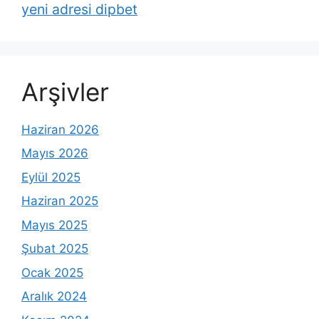
yeni adresi dipbet
Arşivler
Haziran 2026
Mayıs 2026
Eylül 2025
Haziran 2025
Mayıs 2025
Şubat 2025
Ocak 2025
Aralık 2024