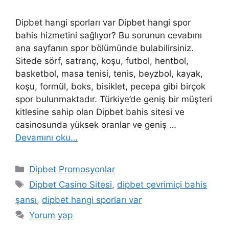
Dipbet hangi sporları var Dipbet hangi spor
bahis hizmetini sağlıyor? Bu sorunun cevabını
ana sayfanın spor bölümünde bulabilirsiniz.
Sitede sörf, satranç, koşu, futbol, ​​hentbol, ​​
basketbol, ​​masa tenisi, tenis, beyzbol, kayak,
koşu, formül, boks, bisiklet, pecepa gibi birçok
spor bulunmaktadır. Türkiye’de geniş bir müşteri
kitlesine sahip olan Dipbet bahis sitesi ve
casinosunda yüksek oranlar ve geniş …
Devamını oku…
Kategoriler
Dipbet Promosyonlar
Etiketler
Dipbet Casino Sitesi
,
dipbet çevrimiçi bahis
şansı
,
dipbet hangi sporları var
Yorum yap