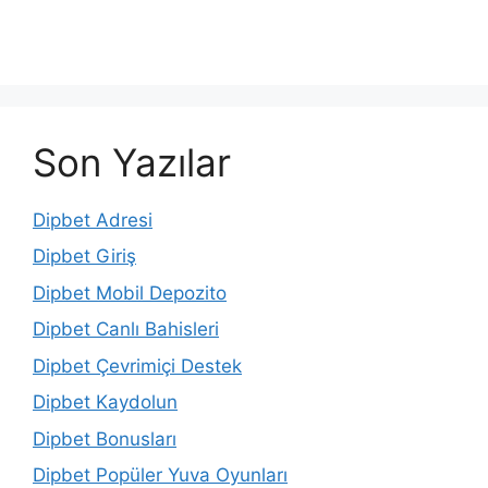
Son Yazılar
Dipbet Adresi
Dipbet Giriş
Dipbet Mobil Depozito
Dipbet Canlı Bahisleri
Dipbet Çevrimiçi Destek
Dipbet Kaydolun
Dipbet Bonusları
Dipbet Popüler Yuva Oyunları