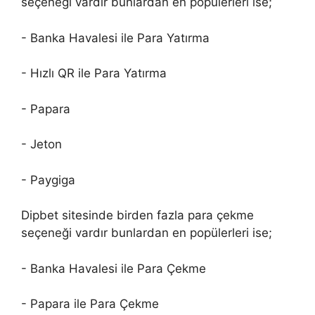
seçeneği vardır bunlardan en popülerleri ise;
- Banka Havalesi ile Para Yatırma
- Hızlı QR ile Para Yatırma
- Papara
- Jeton
- Paygiga
Dipbet sitesinde birden fazla para çekme
seçeneği vardır bunlardan en popülerleri ise;
- Banka Havalesi ile Para Çekme
- Papara ile Para Çekme