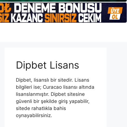
Dipbet Lisans
Dipbet, lisanslı bir sitedir. Lisans
bilgileri ise; Curacao lisansı altında
lisanslanmıştır. Dipbet sitesine
güvenli bir şekilde giriş yapabilir,
sitede rahatlıkla bahis
oynayabilirsiniz.