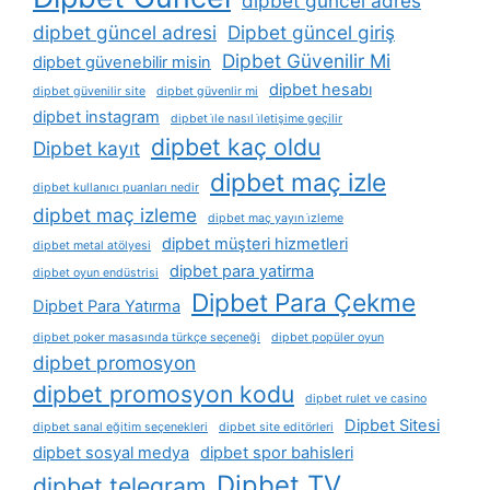
dipbet güncel adres
dipbet güncel adresi
Dipbet güncel giriş
Dipbet Güvenilir Mi
dipbet güvenebilir misin
dipbet hesabı
dipbet güvenilir site
dipbet güvenlir mi
dipbet instagram
dipbet i̇le nasıl i̇letişime geçilir
dipbet kaç oldu
Dipbet kayıt
dipbet maç izle
dipbet kullanıcı puanları nedir
dipbet maç izleme
dipbet maç yayın i̇zleme
dipbet müşteri hizmetleri
dipbet metal atölyesi
dipbet para yatirma
dipbet oyun endüstrisi
Dipbet Para Çekme
Dipbet Para Yatırma
dipbet poker masasında türkçe seçeneği
dipbet popüler oyun
dipbet promosyon
dipbet promosyon kodu
dipbet rulet ve casino
Dipbet Sitesi
dipbet sanal eğitim seçenekleri
dipbet site editörleri
dipbet sosyal medya
dipbet spor bahisleri
Dipbet TV
dipbet telegram