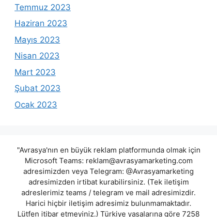
Temmuz 2023
Haziran 2023
Mayıs 2023
Nisan 2023
Mart 2023
Şubat 2023
Ocak 2023
"Avrasya'nın en büyük reklam platformunda olmak için
Microsoft Teams:
reklam@avrasyamarketing.com
adresimizden veya Telegram: @Avrasyamarketing
adresimizden irtibat kurabilirsiniz. (Tek iletişim
adreslerimiz teams / telegram ve mail adresimizdir.
Harici hiçbir iletişim adresimiz bulunmamaktadır.
Lütfen itibar etmeyiniz.) Türkiye yasalarına göre 7258