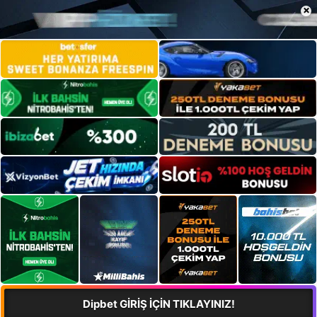
×
Dipbet GİRİŞ İÇİN TIKLAYINIZ!