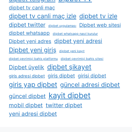
dipbet tv canli maç
dipbet tv canli maç izle
dipbet tv izle
dipbet twitter
Dipbet web sitesi
dipbet uygulaması
dipbet whatsapp
dipbet whatsapp nasıl kurulur
dipbet yeni adresi
Dipbet yeni adres
Dipbet yeni giriş
dipbet yeni kayıt
dipbet çevrimiçi bahis platformu
dipbet çevrimiçi bahis sitesi
dipbet şikayet
Dipbet üyelik
giris dipbet
girisi dipbet
giris adresi dipbet
giris yap dipbet
güncel adresi dipbet
kayit dipbet
güncel dipbet
mobil dipbet
twitter dipbet
yeni adresi dipbet