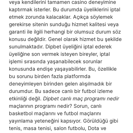
veya kendilerini tamamen casino deneyimine
kaptırmak isterler. Bu durumda üyeliklerini iptal
etmek zorunda kalacaklar. Açıkça söylemek
gerekirse sitenin sunduğu hizmet kalitesi veya
garanti ile ilgili herhangi bir olumsuz durum söz
konusu değildir. Genel olarak hizmet bu şekilde
sunulmaktadır. Dipbet üyeliğini iptal ederek
üyeliğine son vermek isteyen bireyler, iptal
işlemi sırasında yaşanabilecek sorunlar
konusunda endişe yaşayabilirler. Bu, özellikle
bu sorunu birden fazla platformda
deneyimleyen birinden gelen alışılmadık bir
durumdur. Bu sadece canlı bir futbol izleme
etkinliği değil.
Dipbet canlı maç programı nedir
maçlarının programı nedir? Sorun, canlı
basketbol maçlarını ve futbol maçlarını
yayınlama yeteneğini kapsıyor. Görüldüğü gibi
tenis, masa tenisi, salon futbolu, Dota ve