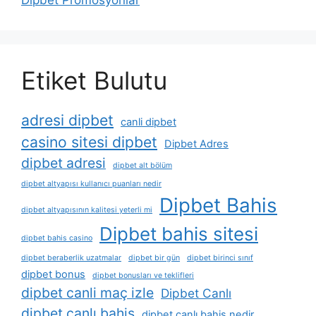
Dipbet Promosyonlar
Etiket Bulutu
adresi dipbet
canli dipbet
casino sitesi dipbet
Dipbet Adres
dipbet adresi
dipbet alt bölüm
dipbet altyapısı kullanıcı puanları nedir
Dipbet Bahis
dipbet altyapısının kalitesi yeterli mi
Dipbet bahis sitesi
dipbet bahis casino
dipbet beraberlik uzatmalar
dipbet bir gün
dipbet birinci sınıf
dipbet bonus
dipbet bonusları ve teklifleri
dipbet canli maç izle
Dipbet Canlı
dipbet canlı bahis
dipbet canlı bahis nedir