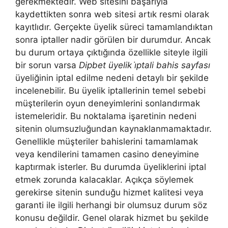
gerekmektedir. Web sitesini başarıyla
kaydettikten sonra web sitesi artık resmi olarak
kayıtlıdır. Gerçekte üyelik süreci tamamlandıktan
sonra iptaller nadir görülen bir durumdur. Ancak
bu durum ortaya çıktığında özellikle siteyle ilgili
bir sorun varsa
Dipbet üyelik i̇ptali bahis sayfası
üyeliğinin iptal edilme nedeni detaylı bir şekilde
incelenebilir. Bu üyelik iptallerinin temel sebebi
müşterilerin oyun deneyimlerini sonlandırmak
istemeleridir. Bu noktalama işaretinin nedeni
sitenin olumsuzluğundan kaynaklanmamaktadır.
Genellikle müşteriler bahislerini tamamlamak
veya kendilerini tamamen casino deneyimine
kaptırmak isterler. Bu durumda üyeliklerini iptal
etmek zorunda kalacaklar. Açıkça söylemek
gerekirse sitenin sunduğu hizmet kalitesi veya
garanti ile ilgili herhangi bir olumsuz durum söz
konusu değildir. Genel olarak hizmet bu şekilde