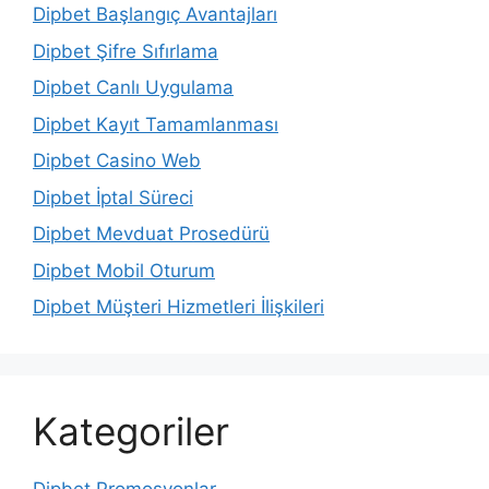
Dipbet Başlangıç Avantajları
Dipbet Şifre Sıfırlama
Dipbet Canlı Uygulama
Dipbet Kayıt Tamamlanması
Dipbet Casino Web
Dipbet İptal Süreci
Dipbet Mevduat Prosedürü
Dipbet Mobil Oturum
Dipbet Müşteri Hizmetleri İlişkileri
Kategoriler