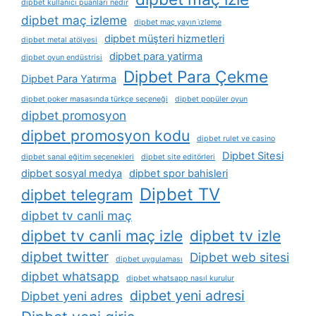
dipbet kullanıcı puanları nedir
dipbet maç izleme
dipbet maç yayın i̇zleme
dipbet müşteri hizmetleri
dipbet metal atölyesi
dipbet para yatirma
dipbet oyun endüstrisi
Dipbet Para Çekme
Dipbet Para Yatırma
dipbet poker masasında türkçe seçeneği
dipbet popüler oyun
dipbet promosyon
dipbet promosyon kodu
dipbet rulet ve casino
Dipbet Sitesi
dipbet sanal eğitim seçenekleri
dipbet site editörleri
dipbet sosyal medya
dipbet spor bahisleri
Dipbet TV
dipbet telegram
dipbet tv canli maç
dipbet tv canli maç izle
dipbet tv izle
dipbet twitter
Dipbet web sitesi
dipbet uygulaması
dipbet whatsapp
dipbet whatsapp nasıl kurulur
dipbet yeni adresi
Dipbet yeni adres