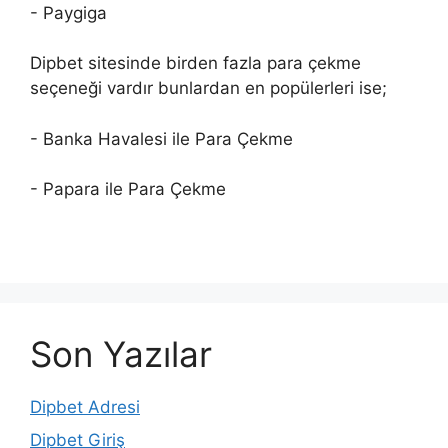
- Paygiga
Dipbet sitesinde birden fazla para çekme
seçeneği vardır bunlardan en popülerleri ise;
- Banka Havalesi ile Para Çekme
- Papara ile Para Çekme
Son Yazılar
Dipbet Adresi
Dipbet Giriş