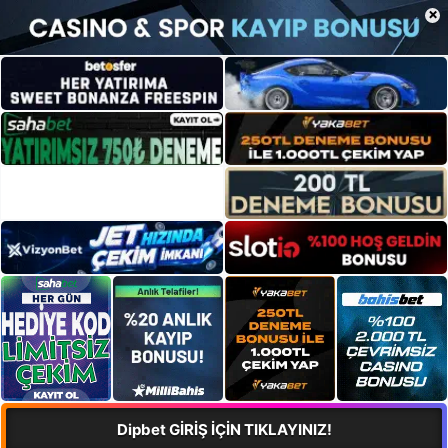
×
Dipbet GİRİŞ İÇİN TIKLAYINIZ!