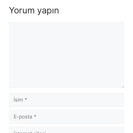
Yorum yapın
Yorum
İsim
E-
posta
İnternet