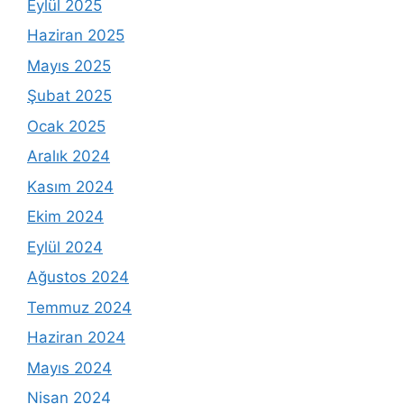
Eylül 2025
Haziran 2025
Mayıs 2025
Şubat 2025
Ocak 2025
Aralık 2024
Kasım 2024
Ekim 2024
Eylül 2024
Ağustos 2024
Temmuz 2024
Haziran 2024
Mayıs 2024
Nisan 2024