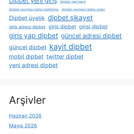
Dipbet yeni giriş
dipbet yeni kayıt
dipbet çevrimiçi bahis platformu
dipbet çevrimiçi bahis sitesi
dipbet şikayet
Dipbet üyelik
giris dipbet
girisi dipbet
giris adresi dipbet
giris yap dipbet
güncel adresi dipbet
kayit dipbet
güncel dipbet
mobil dipbet
twitter dipbet
yeni adresi dipbet
Arşivler
Haziran 2026
Mayıs 2026