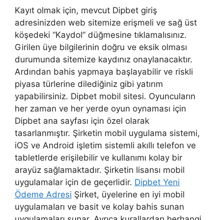
Kayıt olmak için, mevcut Dipbet giriş
adresinizden web sitemize erişmeli ve sağ üst
köşedeki “Kaydol” düğmesine tıklamalısınız.
Girilen üye bilgilerinin doğru ve eksik olması
durumunda sitemize kaydınız onaylanacaktır.
Ardından bahis yapmaya başlayabilir ve riskli
piyasa türlerine dilediğiniz gibi yatırım
yapabilirsiniz. Dipbet mobil sitesi. Oyuncuların
her zaman ve her yerde oyun oynaması için
Dipbet ana sayfası için özel olarak
tasarlanmıştır. Şirketin mobil uygulama sistemi,
iOS ve Android işletim sistemli akıllı telefon ve
tabletlerde erişilebilir ve kullanımı kolay bir
arayüz sağlamaktadır. Şirketin lisansı mobil
uygulamalar için de geçerlidir.
Dipbet Yeni
Ödeme Adresi
Şirket, üyelerine en iyi mobil
uygulamaları ve basit ve kolay bahis sunan
uygulamaları sunar. Ayrıca kurallardan herhangi