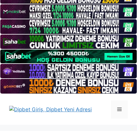
İçeriğe
atla
Menü