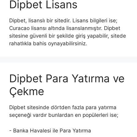
Dipbet Lisans
Dipbet, lisanslı bir sitedir. Lisans bilgileri ise;
Curacao lisansı altında lisanslanmıştır. Dipbet
sitesine güvenli bir şekilde giriş yapabilir, sitede
rahatlıkla bahis oynayabilirsiniz.
Dipbet Para Yatırma ve
Çekme
Dipbet sitesinde dörtden fazla para yatırma
seçeneği vardır bunlardan en popülerleri ise;
- Banka Havalesi ile Para Yatırma