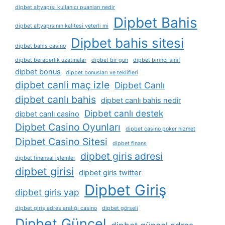
dipbet altyapısı kullanıcı puanları nedir
Dipbet Bahis
dipbet altyapısının kalitesi yeterli mi
Dipbet bahis sitesi
dipbet bahis casino
dipbet beraberlik uzatmalar
dipbet bir gün
dipbet birinci sınıf
dipbet bonus
dipbet bonusları ve teklifleri
dipbet canli maç izle
Dipbet Canlı
dipbet canlı bahis
dipbet canlı bahis nedir
Dipbet canlı destek
dipbet canlı casino
Dipbet Casino Oyunları
dipbet casino poker hizmet
Dipbet Casino Sitesi
dipbet finans
dipbet giris adresi
dipbet finansal i̇şlemler
dipbet girisi
dipbet giris twitter
Dipbet Giriş
dipbet giris yap
dipbet giriş adres aralığı casino
dipbet görseli
Dipbet Güncel