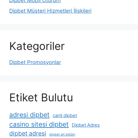
Dipbet Mobil Oturum
Dipbet Müşteri Hizmetleri İlişkileri
Kategoriler
Dipbet Promosyonlar
Etiket Bulutu
adresi dipbet
canli dipbet
casino sitesi dipbet
Dipbet Adres
dipbet adresi
dipbet alt bölüm