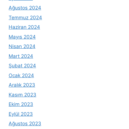
Ağustos 2024
Temmuz 2024
Haziran 2024
Mayıs 2024
Nisan 2024
Mart 2024
Şubat 2024
Ocak 2024
Aralık 2023
Kasım 2023
Ekim 2023
Eylül 2023
Ağustos 2023