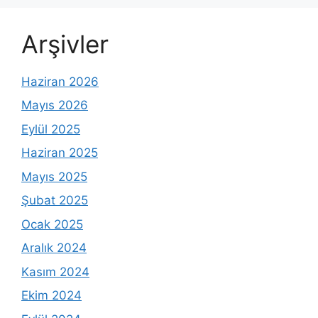
Arşivler
Haziran 2026
Mayıs 2026
Eylül 2025
Haziran 2025
Mayıs 2025
Şubat 2025
Ocak 2025
Aralık 2024
Kasım 2024
Ekim 2024