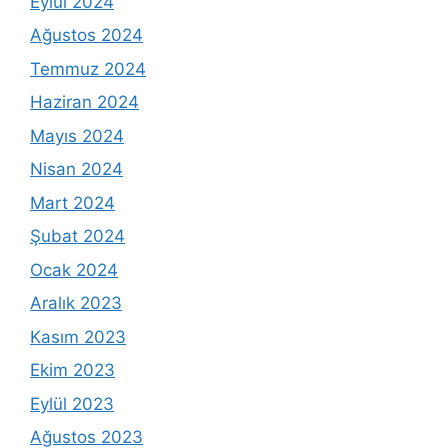
Eylül 2024
Ağustos 2024
Temmuz 2024
Haziran 2024
Mayıs 2024
Nisan 2024
Mart 2024
Şubat 2024
Ocak 2024
Aralık 2023
Kasım 2023
Ekim 2023
Eylül 2023
Ağustos 2023