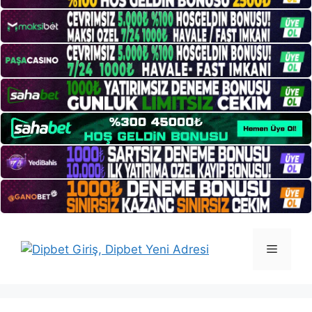
İçeriğe
atla
Menü