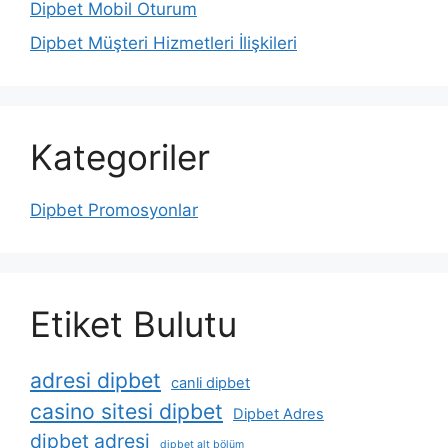
Dipbet Mobil Oturum
Dipbet Müşteri Hizmetleri İlişkileri
Kategoriler
Dipbet Promosyonlar
Etiket Bulutu
adresi dipbet
canli dipbet
casino sitesi dipbet
Dipbet Adres
dipbet adresi
dipbet alt bölüm