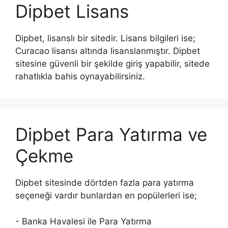
Dipbet Lisans
Dipbet, lisanslı bir sitedir. Lisans bilgileri ise;
Curacao lisansı altında lisanslanmıştır. Dipbet
sitesine güvenli bir şekilde giriş yapabilir, sitede
rahatlıkla bahis oynayabilirsiniz.
Dipbet Para Yatırma ve
Çekme
Dipbet sitesinde dörtden fazla para yatırma
seçeneği vardır bunlardan en popülerleri ise;
- Banka Havalesi ile Para Yatırma