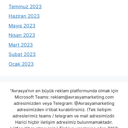
Temmuz 2023
Haziran 2023
Mayıs 2023
Nisan 2023
Mart 2023
Şubat 2023
Ocak 2023
"Avrasya'nın en büyük reklam platformunda olmak için
Microsoft Teams:
reklam@avrasyamarketing.com
adresimizden veya Telegram: @Avrasyamarketing
adresimizden irtibat kurabilirsiniz. (Tek iletişim
adreslerimiz teams / telegram ve mail adresimizdir.
Harici hiçbir iletişim adresimiz bulunmamaktadır.