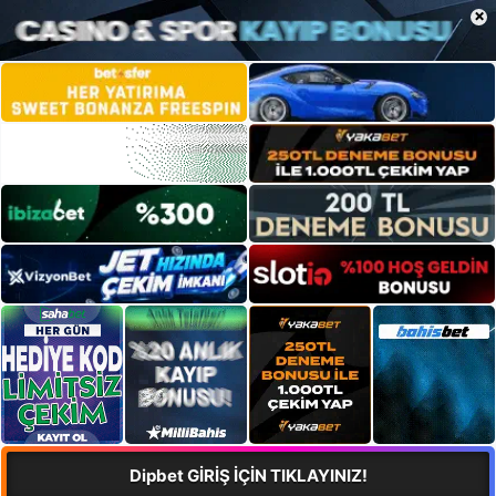
×
Dipbet GİRİŞ İÇİN TIKLAYINIZ!