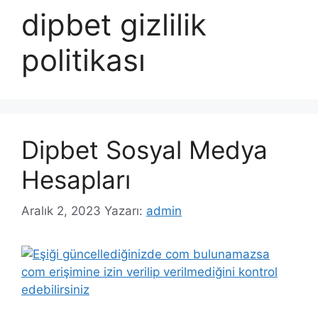
dipbet gizlilik
politikası
Dipbet Sosyal Medya
Hesapları
Aralık 2, 2023
Yazarı:
admin