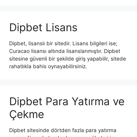
Dipbet Lisans
Dipbet, lisanslı bir sitedir. Lisans bilgileri ise;
Curacao lisansı altında lisanslanmıştır. Dipbet
sitesine güvenli bir şekilde giriş yapabilir, sitede
rahatlıkla bahis oynayabilirsiniz.
Dipbet Para Yatırma ve
Çekme
Dipbet sitesinde dörtden fazla para yatırma