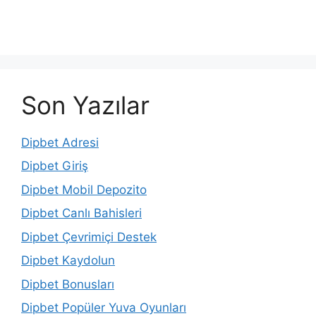
Son Yazılar
Dipbet Adresi
Dipbet Giriş
Dipbet Mobil Depozito
Dipbet Canlı Bahisleri
Dipbet Çevrimiçi Destek
Dipbet Kaydolun
Dipbet Bonusları
Dipbet Popüler Yuva Oyunları