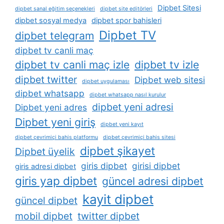
Dipbet Sitesi
dipbet sanal eğitim seçenekleri
dipbet site editörleri
dipbet sosyal medya
dipbet spor bahisleri
Dipbet TV
dipbet telegram
dipbet tv canli maç
dipbet tv canli maç izle
dipbet tv izle
dipbet twitter
Dipbet web sitesi
dipbet uygulaması
dipbet whatsapp
dipbet whatsapp nasıl kurulur
dipbet yeni adresi
Dipbet yeni adres
Dipbet yeni giriş
dipbet yeni kayıt
dipbet çevrimiçi bahis platformu
dipbet çevrimiçi bahis sitesi
dipbet şikayet
Dipbet üyelik
giris dipbet
girisi dipbet
giris adresi dipbet
giris yap dipbet
güncel adresi dipbet
kayit dipbet
güncel dipbet
mobil dipbet
twitter dipbet