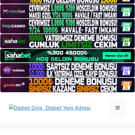
İçeriğe
atla
Menü