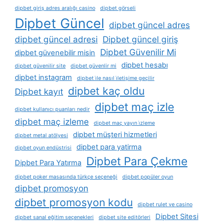
dipbet giriş adres aralığı casino
dipbet görseli
Dipbet Güncel
dipbet güncel adres
dipbet güncel adresi
Dipbet güncel giriş
Dipbet Güvenilir Mi
dipbet güvenebilir misin
dipbet hesabı
dipbet güvenilir site
dipbet güvenlir mi
dipbet instagram
dipbet i̇le nasıl i̇letişime geçilir
dipbet kaç oldu
Dipbet kayıt
dipbet maç izle
dipbet kullanıcı puanları nedir
dipbet maç izleme
dipbet maç yayın i̇zleme
dipbet müşteri hizmetleri
dipbet metal atölyesi
dipbet para yatirma
dipbet oyun endüstrisi
Dipbet Para Çekme
Dipbet Para Yatırma
dipbet poker masasında türkçe seçeneği
dipbet popüler oyun
dipbet promosyon
dipbet promosyon kodu
dipbet rulet ve casino
Dipbet Sitesi
dipbet sanal eğitim seçenekleri
dipbet site editörleri