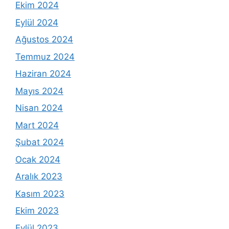
Ekim 2024
Eylül 2024
Ağustos 2024
Temmuz 2024
Haziran 2024
Mayıs 2024
Nisan 2024
Mart 2024
Şubat 2024
Ocak 2024
Aralık 2023
Kasım 2023
Ekim 2023
Eylül 2023