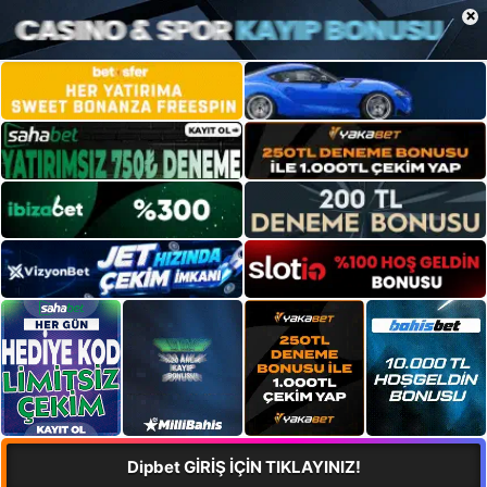
×
Dipbet GİRİŞ İÇİN TIKLAYINIZ!