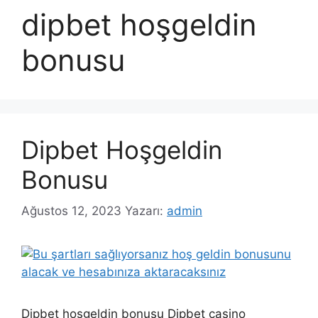
dipbet hoşgeldin
bonusu
Dipbet Hoşgeldin
Bonusu
Ağustos 12, 2023
Yazarı:
admin
Dipbet hoşgeldin bonusu Dipbet casino