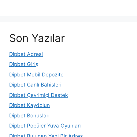
Son Yazılar
Dipbet Adresi
Dipbet Giriş
Dipbet Mobil Depozito
Dipbet Canlı Bahisleri
Dipbet Çevrimiçi Destek
Dipbet Kaydolun
Dipbet Bonusları
Dipbet Popüler Yuva Oyunları
Dipbet Bulunan Yeni Bir Adres