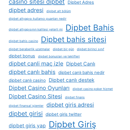
casino sitesi dipbet
Dipbet Adres
dipbet adresi
dipbet alt bölüm
dipbet altyapısı kullanıcı puanları nedir
Dipbet Bahis
dipbet altyapısının kalitesi yeterli mi
Dipbet bahis sitesi
dipbet bahis casino
dipbet beraberlik uzatmalar
dipbet bir gün
dipbet birinci sınıf
dipbet bonus
dipbet bonusları ve teklifleri
dipbet canli maç izle
Dipbet Canlı
dipbet canlı bahis
dipbet canlı bahis nedir
Dipbet canlı destek
dipbet canlı casino
Dipbet Casino Oyunları
dipbet casino poker hizmet
Dipbet Casino Sitesi
dipbet finans
dipbet giris adresi
dipbet finansal i̇şlemler
dipbet girisi
dipbet giris twitter
Dipbet Giriş
dipbet giris yap