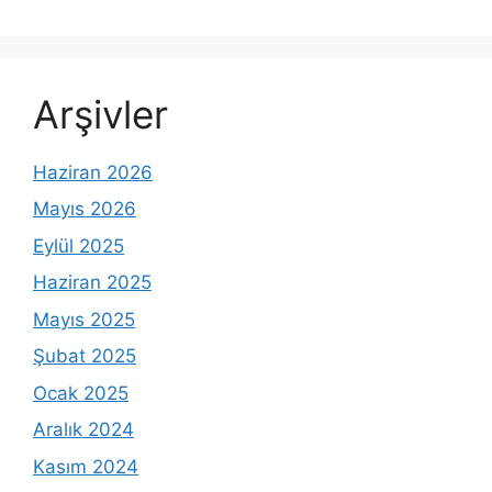
Arşivler
Haziran 2026
Mayıs 2026
Eylül 2025
Haziran 2025
Mayıs 2025
Şubat 2025
Ocak 2025
Aralık 2024
Kasım 2024