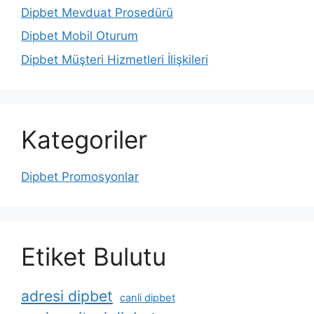
Dipbet Mevduat Prosedürü
Dipbet Mobil Oturum
Dipbet Müşteri Hizmetleri İlişkileri
Kategoriler
Dipbet Promosyonlar
Etiket Bulutu
adresi dipbet
canli dipbet