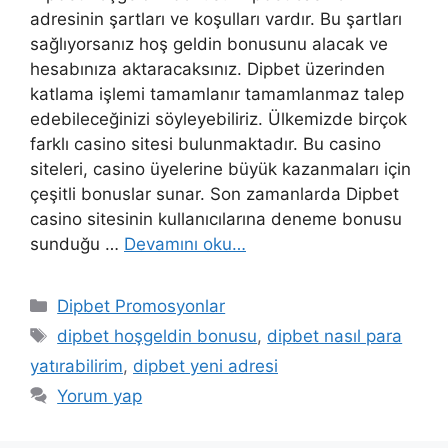
adresinin şartları ve koşulları vardır. Bu şartları
sağlıyorsanız hoş geldin bonusunu alacak ve
hesabınıza aktaracaksınız. Dipbet üzerinden
katlama işlemi tamamlanır tamamlanmaz talep
edebileceğinizi söyleyebiliriz. Ülkemizde birçok
farklı casino sitesi bulunmaktadır. Bu casino
siteleri, casino üyelerine büyük kazanmaları için
çeşitli bonuslar sunar. Son zamanlarda Dipbet
casino sitesinin kullanıcılarına deneme bonusu
sunduğu …
Devamını oku…
Kategoriler
Dipbet Promosyonlar
Etiketler
dipbet hoşgeldin bonusu
,
dipbet nasıl para
yatırabilirim
,
dipbet yeni adresi
Yorum yap