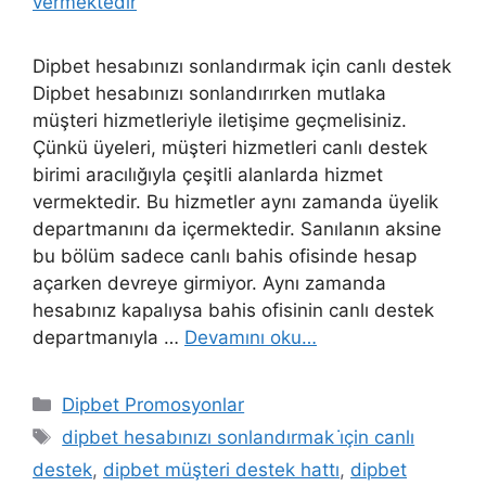
Dipbet hesabınızı sonlandırmak için canlı destek
Dipbet hesabınızı sonlandırırken mutlaka
müşteri hizmetleriyle iletişime geçmelisiniz.
Çünkü üyeleri, müşteri hizmetleri canlı destek
birimi aracılığıyla çeşitli alanlarda hizmet
vermektedir. Bu hizmetler aynı zamanda üyelik
departmanını da içermektedir. Sanılanın aksine
bu bölüm sadece canlı bahis ofisinde hesap
açarken devreye girmiyor. Aynı zamanda
hesabınız kapalıysa bahis ofisinin canlı destek
departmanıyla …
Devamını oku…
Kategoriler
Dipbet Promosyonlar
Etiketler
dipbet hesabınızı sonlandırmak i̇çin canlı
destek
,
dipbet müşteri destek hattı
,
dipbet