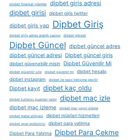
dipbet giris adresi
dipbet finansal i̇şlemler
dipbet girisi
dipbet giris twitter
Dipbet Giriş
dipbet giris yap
dipbet giriş adres aralığı casino
dipbet görseli
Dipbet Güncel
dipbet güncel adres
dipbet güncel adresi
Dipbet güncel giriş
Dipbet Güvenilir Mi
dipbet güvenebilir misin
dipbet hesabı
dipbet güvenilir site
dipbet güvenlir mi
dipbet instagram
dipbet i̇le nasıl i̇letişime geçilir
dipbet kaç oldu
Dipbet kayıt
dipbet maç izle
dipbet kullanıcı puanları nedir
dipbet maç izleme
dipbet maç yayın i̇zleme
dipbet müşteri hizmetleri
dipbet metal atölyesi
dipbet para yatirma
dipbet oyun endüstrisi
Dipbet Para Çekme
Dipbet Para Yatırma