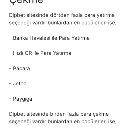
Dipbet sitesinde dörtden fazla para yatırma
seçeneği vardır bunlardan en popülerleri ise;
- Banka Havalesi ile Para Yatırma
- Hızlı QR ile Para Yatırma
- Papara
- Jeton
- Paygiga
Dipbet sitesinde birden fazla para çekme
seçeneği vardır bunlardan en popülerleri ise;