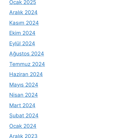
Ocak 2025
Aralık 2024
Kasım 2024
Ekim 2024
Eylül 2024
Ağustos 2024
Temmuz 2024
Haziran 2024
Mayıs 2024
Nisan 2024
Mart 2024
Şubat 2024
Ocak 2024
Aralık 2023