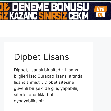
Dipbet Lisans
Dipbet, lisanslı bir sitedir. Lisans
bilgileri ise; Curacao lisansı altında
lisanslanmıştır. Dipbet sitesine
güvenli bir şekilde giriş yapabilir,
sitede rahatlıkla bahis
oynayabilirsiniz.