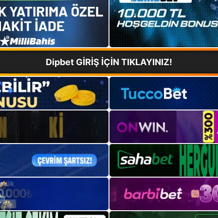
Dipbet GİRİŞ İÇİN TIKLAYINIZ!