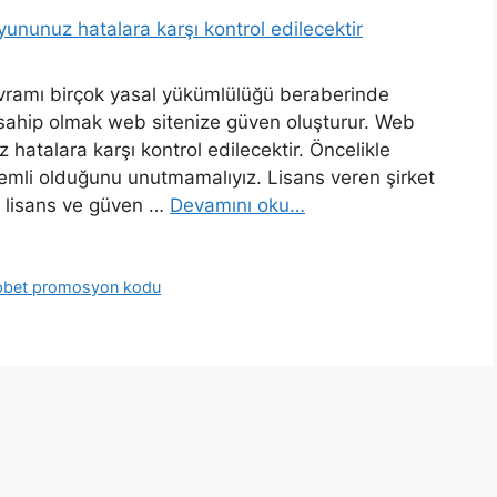
 kavramı birçok yasal yükümlülüğü beraberinde
na sahip olmak web sitenize güven oluşturur. Web
 hatalara karşı kontrol edilecektir. Öncelikle
nemli olduğunu unutmamalıyız. Lisans veren şirket
et lisans ve güven …
Devamını oku…
pbet promosyon kodu