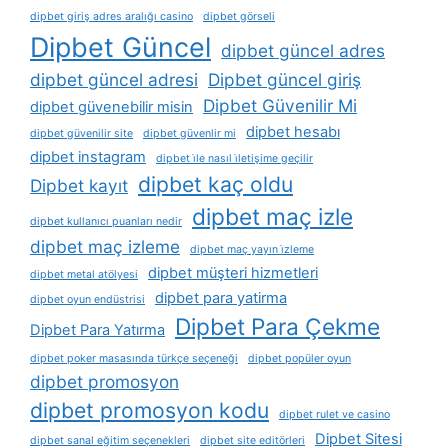
dipbet giriş adres aralığı casino
dipbet görseli
Dipbet Güncel
dipbet güncel adres
dipbet güncel adresi
Dipbet güncel giriş
Dipbet Güvenilir Mi
dipbet güvenebilir misin
dipbet hesabı
dipbet güvenilir site
dipbet güvenlir mi
dipbet instagram
dipbet i̇le nasıl i̇letişime geçilir
dipbet kaç oldu
Dipbet kayıt
dipbet maç izle
dipbet kullanıcı puanları nedir
dipbet maç izleme
dipbet maç yayın i̇zleme
dipbet müşteri hizmetleri
dipbet metal atölyesi
dipbet para yatirma
dipbet oyun endüstrisi
Dipbet Para Çekme
Dipbet Para Yatırma
dipbet poker masasında türkçe seçeneği
dipbet popüler oyun
dipbet promosyon
dipbet promosyon kodu
dipbet rulet ve casino
Dipbet Sitesi
dipbet sanal eğitim seçenekleri
dipbet site editörleri