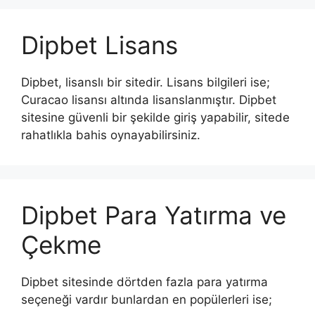
Dipbet Lisans
Dipbet, lisanslı bir sitedir. Lisans bilgileri ise;
Curacao lisansı altında lisanslanmıştır. Dipbet
sitesine güvenli bir şekilde giriş yapabilir, sitede
rahatlıkla bahis oynayabilirsiniz.
Dipbet Para Yatırma ve
Çekme
Dipbet sitesinde dörtden fazla para yatırma
seçeneği vardır bunlardan en popülerleri ise;