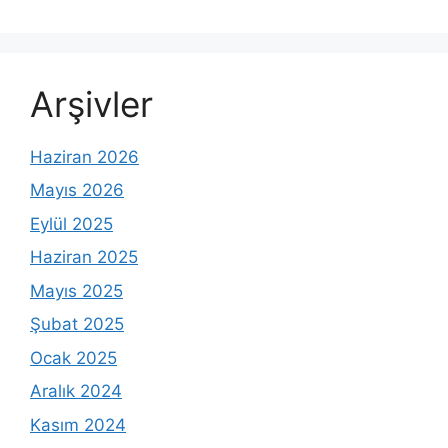
Arşivler
Haziran 2026
Mayıs 2026
Eylül 2025
Haziran 2025
Mayıs 2025
Şubat 2025
Ocak 2025
Aralık 2024
Kasım 2024