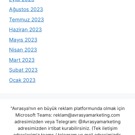
Ağustos 2023
Temmuz 2023
Haziran 2023
Mayıs 2023
Nisan 2023
Mart 2023
Şubat 2023
Ocak 2023
"Avrasya'nın en büyük reklam platformunda olmak için
Microsoft Teams:
reklam@avrasyamarketing.com
adresimizden veya Telegram: @Avrasyamarketing
adresimizden irtibat kurabilirsiniz. (Tek iletişim
adreslerimiz teams / telegram ve mail adresimizdir.