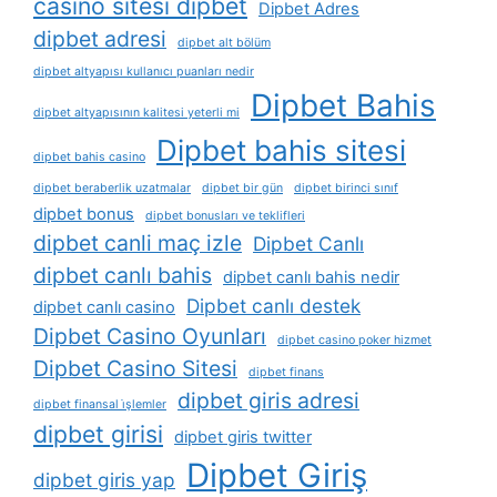
casino sitesi dipbet
Dipbet Adres
dipbet adresi
dipbet alt bölüm
dipbet altyapısı kullanıcı puanları nedir
Dipbet Bahis
dipbet altyapısının kalitesi yeterli mi
Dipbet bahis sitesi
dipbet bahis casino
dipbet beraberlik uzatmalar
dipbet bir gün
dipbet birinci sınıf
dipbet bonus
dipbet bonusları ve teklifleri
dipbet canli maç izle
Dipbet Canlı
dipbet canlı bahis
dipbet canlı bahis nedir
Dipbet canlı destek
dipbet canlı casino
Dipbet Casino Oyunları
dipbet casino poker hizmet
Dipbet Casino Sitesi
dipbet finans
dipbet giris adresi
dipbet finansal i̇şlemler
dipbet girisi
dipbet giris twitter
Dipbet Giriş
dipbet giris yap