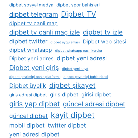
dipbet sosyal medya
dipbet spor bahisleri
Dipbet TV
dipbet telegram
dipbet tv canli maç
dipbet tv canli maç izle
dipbet tv izle
dipbet twitter
Dipbet web sitesi
dipbet uygulaması
dipbet whatsapp
dipbet whatsapp nasıl kurulur
dipbet yeni adresi
Dipbet yeni adres
Dipbet yeni giriş
dipbet yeni kayıt
dipbet çevrimiçi bahis platformu
dipbet çevrimiçi bahis sitesi
dipbet şikayet
Dipbet üyelik
giris dipbet
girisi dipbet
giris adresi dipbet
giris yap dipbet
güncel adresi dipbet
kayit dipbet
güncel dipbet
mobil dipbet
twitter dipbet
yeni adresi dipbet