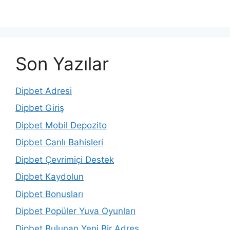
Son Yazılar
Dipbet Adresi
Dipbet Giriş
Dipbet Mobil Depozito
Dipbet Canlı Bahisleri
Dipbet Çevrimiçi Destek
Dipbet Kaydolun
Dipbet Bonusları
Dipbet Popüler Yuva Oyunları
Dipbet Bulunan Yeni Bir Adres