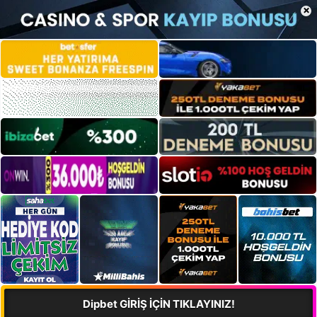
×
Dipbet GİRİŞ İÇİN TIKLAYINIZ!