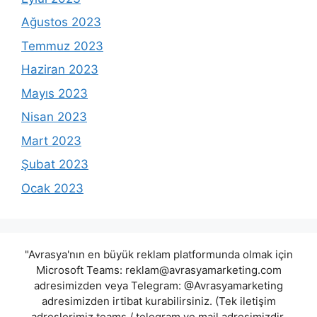
Ağustos 2023
Temmuz 2023
Haziran 2023
Mayıs 2023
Nisan 2023
Mart 2023
Şubat 2023
Ocak 2023
"Avrasya'nın en büyük reklam platformunda olmak için
Microsoft Teams:
reklam@avrasyamarketing.com
adresimizden veya Telegram: @Avrasyamarketing
adresimizden irtibat kurabilirsiniz. (Tek iletişim
adreslerimiz teams / telegram ve mail adresimizdir.