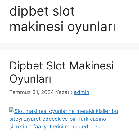
dipbet slot
makinesi oyunları
Dipbet Slot Makinesi
Oyunları
Temmuz 31, 2024
Yazarı:
admin