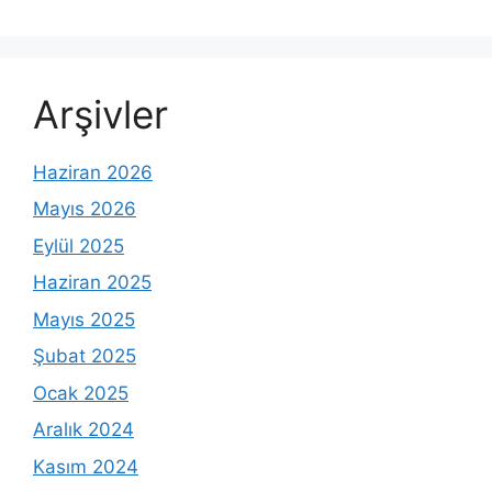
Arşivler
Haziran 2026
Mayıs 2026
Eylül 2025
Haziran 2025
Mayıs 2025
Şubat 2025
Ocak 2025
Aralık 2024
Kasım 2024