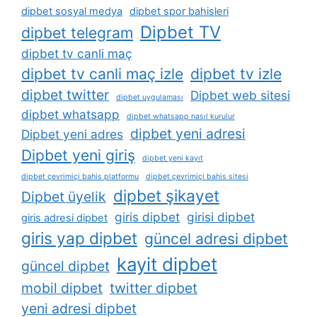
dipbet sosyal medya
dipbet spor bahisleri
Dipbet TV
dipbet telegram
dipbet tv canli maç
dipbet tv canli maç izle
dipbet tv izle
dipbet twitter
Dipbet web sitesi
dipbet uygulaması
dipbet whatsapp
dipbet whatsapp nasıl kurulur
dipbet yeni adresi
Dipbet yeni adres
Dipbet yeni giriş
dipbet yeni kayıt
dipbet çevrimiçi bahis platformu
dipbet çevrimiçi bahis sitesi
dipbet şikayet
Dipbet üyelik
giris dipbet
girisi dipbet
giris adresi dipbet
giris yap dipbet
güncel adresi dipbet
kayit dipbet
güncel dipbet
mobil dipbet
twitter dipbet
yeni adresi dipbet