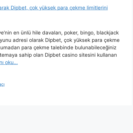
’nin en ünlü hile davaları, poker, bingo, blackjack
 oyunu adresi olarak Dipbet, çok yüksek para çekme
arı okumadan para çekme talebinde bulunabileceğiniz
r temaya sahip olan Dipbet casino sitesini kullanan
nı oku…
açı