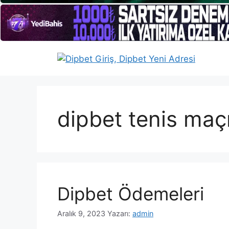
İçeriğe
atla
dipbet tenis maç
Dipbet Ödemeleri
Aralık 9, 2023
Yazarı:
admin