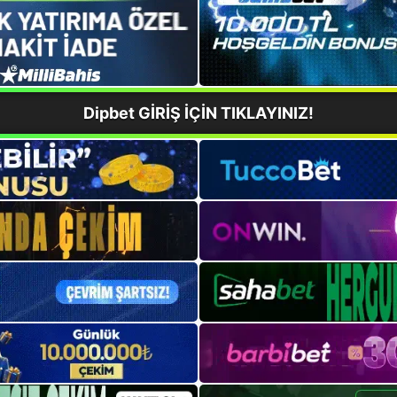
Dipbet GİRİŞ İÇİN TIKLAYINIZ!