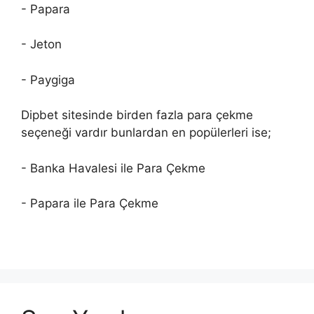
- Papara
- Jeton
- Paygiga
Dipbet sitesinde birden fazla para çekme
seçeneği vardır bunlardan en popülerleri ise;
- Banka Havalesi ile Para Çekme
- Papara ile Para Çekme