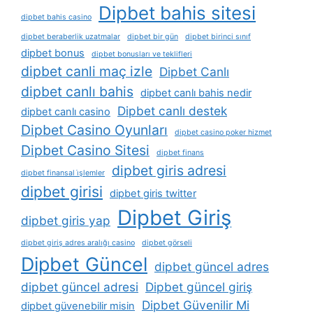
Dipbet bahis sitesi
dipbet bahis casino
dipbet beraberlik uzatmalar
dipbet bir gün
dipbet birinci sınıf
dipbet bonus
dipbet bonusları ve teklifleri
dipbet canli maç izle
Dipbet Canlı
dipbet canlı bahis
dipbet canlı bahis nedir
Dipbet canlı destek
dipbet canlı casino
Dipbet Casino Oyunları
dipbet casino poker hizmet
Dipbet Casino Sitesi
dipbet finans
dipbet giris adresi
dipbet finansal i̇şlemler
dipbet girisi
dipbet giris twitter
Dipbet Giriş
dipbet giris yap
dipbet giriş adres aralığı casino
dipbet görseli
Dipbet Güncel
dipbet güncel adres
dipbet güncel adresi
Dipbet güncel giriş
Dipbet Güvenilir Mi
dipbet güvenebilir misin