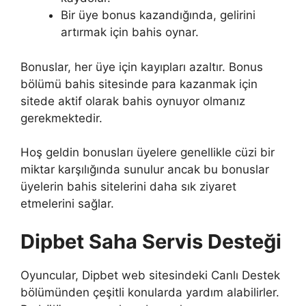
Bir üye bonus kazandığında, gelirini
artırmak için bahis oynar.
Bonuslar, her üye için kayıpları azaltır. Bonus
bölümü bahis sitesinde para kazanmak için
sitede aktif olarak bahis oynuyor olmanız
gerekmektedir.
Hoş geldin bonusları üyelere genellikle cüzi bir
miktar karşılığında sunulur ancak bu bonuslar
üyelerin bahis sitelerini daha sık ziyaret
etmelerini sağlar.
Dipbet Saha Servis Desteği
Oyuncular, Dipbet web sitesindeki Canlı Destek
bölümünden çeşitli konularda yardım alabilirler.