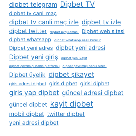
Dipbet TV
dipbet telegram
dipbet tv canli maç
dipbet tv canli maç izle
dipbet tv izle
dipbet twitter
Dipbet web sitesi
dipbet uygulaması
dipbet whatsapp
dipbet whatsapp nasıl kurulur
dipbet yeni adresi
Dipbet yeni adres
Dipbet yeni giriş
dipbet yeni kayıt
dipbet çevrimiçi bahis platformu
dipbet çevrimiçi bahis sitesi
dipbet şikayet
Dipbet üyelik
giris dipbet
girisi dipbet
giris adresi dipbet
giris yap dipbet
güncel adresi dipbet
kayit dipbet
güncel dipbet
mobil dipbet
twitter dipbet
yeni adresi dipbet