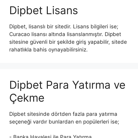
Dipbet Lisans
Dipbet, lisanslı bir sitedir. Lisans bilgileri ise;
Curacao lisansı altında lisanslanmıştır. Dipbet
sitesine güvenli bir şekilde giriş yapabilir, sitede
rahatlıkla bahis oynayabilirsiniz.
Dipbet Para Yatırma ve
Çekme
Dipbet sitesinde dörtden fazla para yatırma
seçeneği vardır bunlardan en popülerleri ise;
- Banka Havalesi ile Para Yatırma