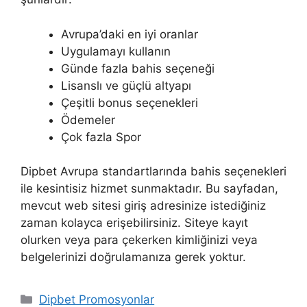
Avrupa’daki en iyi oranlar
Uygulamayı kullanın
Günde fazla bahis seçeneği
Lisanslı ve güçlü altyapı
Çeşitli bonus seçenekleri
Ödemeler
Çok fazla Spor
Dipbet Avrupa standartlarında bahis seçenekleri
ile kesintisiz hizmet sunmaktadır. Bu sayfadan,
mevcut web sitesi giriş adresinize istediğiniz
zaman kolayca erişebilirsiniz. Siteye kayıt
olurken veya para çekerken kimliğinizi veya
belgelerinizi doğrulamanıza gerek yoktur.
Kategoriler
Dipbet Promosyonlar