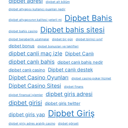
dipbet adresi
dipbet alt bölüm
dipbet altyapısı kullanıcı puanları nedir
Dipbet Bahis
dipbet altyapısının kalitesi yeterli mi
Dipbet bahis sitesi
dipbet bahis casino
dipbet beraberlik uzatmalar
dipbet bir gün
dipbet birinci sınıf
dipbet bonus
dipbet bonusları ve teklifleri
dipbet canli maç izle
Dipbet Canlı
dipbet canlı bahis
dipbet canlı bahis nedir
Dipbet canlı destek
dipbet canlı casino
Dipbet Casino Oyunları
dipbet casino poker hizmet
Dipbet Casino Sitesi
dipbet finans
dipbet giris adresi
dipbet finansal i̇şlemler
dipbet girisi
dipbet giris twitter
Dipbet Giriş
dipbet giris yap
dipbet giriş adres aralığı casino
dipbet görseli