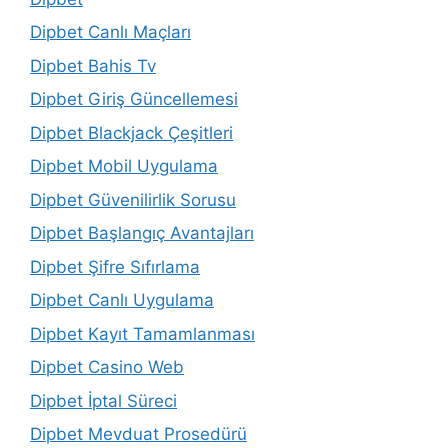
Dipbet Canlı Maçları
Dipbet Bahis Tv
Dipbet Giriş Güncellemesi
Dipbet Blackjack Çeşitleri
Dipbet Mobil Uygulama
Dipbet Güvenilirlik Sorusu
Dipbet Başlangıç Avantajları
Dipbet Şifre Sıfırlama
Dipbet Canlı Uygulama
Dipbet Kayıt Tamamlanması
Dipbet Casino Web
Dipbet İptal Süreci
Dipbet Mevduat Prosedürü