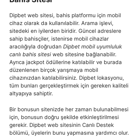
Dipbet web sitesi, bahis platformu için mobil
cihaz olarak da kullanılabilir. Arama işlevi,
sitedeki en iyilerden biridir. Güncel adreslere
sahip bahisçiler, istenirse mobil cihazlar
aracılığıyla doğrudan
Dipbet mobil uyumluluk
canlı bahis sitesi
web sitesine bağlanabilir.
Ayrıca jackpot ödüllerine katılabilir ve burada
düzenlenen birçok yarışmaya mobil
cihazınızdan katılabilirsiniz. Dipbet lokasyonu,
tüm bunları gerçekleştirmek için gereken kaliteli
altyapıya sahiptir.
Bir bonusun sitenizde her zaman bulunabilmesi
için, bonusun doğru şekilde etkinleştirilmesi
gerekir. Dipbet web sitesinin Canlı Destek
bölümü, üyelerin bunu yapmasına yardımcı olur.