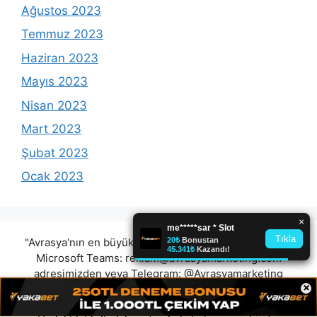
Ağustos 2023
Temmuz 2023
Haziran 2023
Mayıs 2023
Nisan 2023
Mart 2023
Şubat 2023
Ocak 2023
"Avrasya'nın en büyük reklam platformunda olmak için
Microsoft Teams:
reklam@avrasyamarketing.com
adresimizden veya Telegram: @Avrasyamarketing
×
adresimizden irtibat kurabilirsiniz. (Tek iletişim
adreslerimiz teams / telegram ve mail adresimizdir.