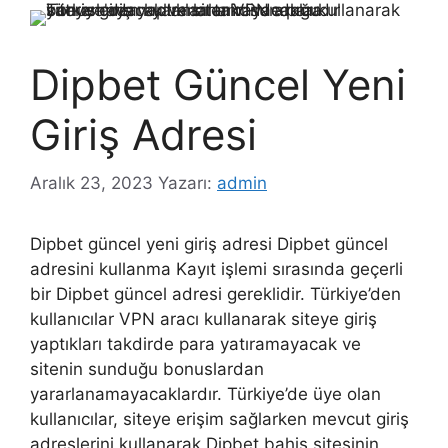
Dipbet Güncel Yeni
Giriş Adresi
Aralık 23, 2023
Yazarı:
admin
Dipbet güncel yeni giriş adresi Dipbet güncel
adresini kullanma Kayıt işlemi sırasında geçerli
bir Dipbet güncel adresi gereklidir. Türkiye’den
kullanıcılar VPN aracı kullanarak siteye giriş
yaptıkları takdirde para yatıramayacak ve
sitenin sunduğu bonuslardan
yararlanamayacaklardır. Türkiye’de üye olan
kullanıcılar, siteye erişim sağlarken mevcut giriş
adreslerini kullanarak Dipbet bahis sitesinin