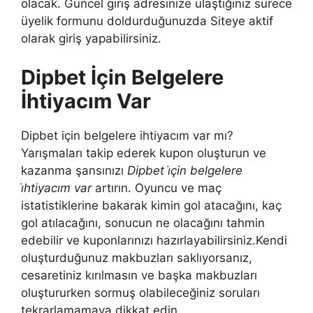
olacak. Güncel giriş adresinize ulaştığınız sürece
üyelik formunu doldurduğunuzda Siteye aktif
olarak giriş yapabilirsiniz.
Dipbet İçin Belgelere
İhtiyacım Var
Dipbet için belgelere ihtiyacım var mı?
Yarışmaları takip ederek kupon oluşturun ve
kazanma şansınızı
Dipbet i̇çin belgelere
i̇htiyacım var
artırın. Oyuncu ve maç
istatistiklerine bakarak kimin gol atacağını, kaç
gol atılacağını, sonucun ne olacağını tahmin
edebilir ve kuponlarınızı hazırlayabilirsiniz.Kendi
oluşturduğunuz makbuzları saklıyorsanız,
cesaretiniz kırılmasın ve başka makbuzları
oluştururken sormuş olabileceğiniz soruları
tekrarlamamaya dikkat edin.