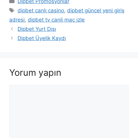
Kategoriler
Dipbet Promosyonlar
Etiketler
dipbet canlı casino
,
dipbet güncel yeni giriş
adresi
,
dipbet tv canli maç izle
Dipbet Yurt Dışı
Dipbet Üyelik Kaydı
Yorum yapın
Yorum