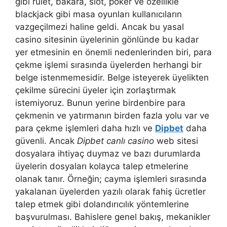
gibi rulet, bakara, slot, poker ve özellikle
blackjack gibi masa oyunları kullanıcıların
vazgeçilmezi haline geldi. Ancak bu yasal
casino sitesinin üyelerinin gönlünde bu kadar
yer etmesinin en önemli nedenlerinden biri, para
çekme işlemi sırasında üyelerden herhangi bir
belge istenmemesidir. Belge isteyerek üyelikten
çekilme sürecini üyeler için zorlaştırmak
istemiyoruz. Bunun yerine birdenbire para
çekmenin ve yatırmanın birden fazla yolu var ve
para çekme işlemleri daha hızlı ve
Dipbet
daha
güvenli. Ancak
Dipbet canlı casino
web sitesi
dosyalara ihtiyaç duymaz ve bazı durumlarda
üyelerin dosyaları kolayca talep etmelerine
olanak tanır. Örneğin; cayma işlemleri sırasında
yakalanan üyelerden yazılı olarak fahiş ücretler
talep etmek gibi dolandırıcılık yöntemlerine
başvurulması. Bahislere genel bakış, mekanikler