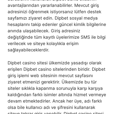
avantajlarından yararlanabilirler. Mevcut giriş
adresinizi öğrenmek istiyorsanız lütfen destek
sayfamızı ziyaret edin. Dipbet sosyal medya
hesaplarını takip edenler güncel kimlik bilgilerine
anında ulaşabilecek. Giriş adresiniz
değiştiğinde tüm kayıtlı üyelerimize SMS ile bilgi
verilecek ve siteye kolaylıkla erişim
sağlayabileceklerdir.
Dipbet casino sitesi ülkemizde yasadışı olarak
erişilen Dipbet casino sitelerinden biridir. Dipbet
giriş işlemi web sitesinin mevcut sayfasını
ziyaret etmenizi gerektirir. Ülkemizde bu tür
siteler sıklıkla kapanma sorunuyla karşı karşıya
kaldığından farklı isimler altında hizmet vermeye
devam etmektedirler. Ancak her üye, adı farklı
olsa bile kullanıcı adı ve şifresini kullanarak
siteye tekrar giriş yapabilir. Dipbet casino sitesi