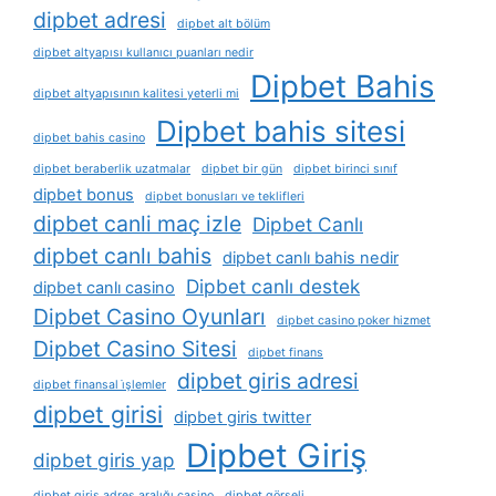
dipbet adresi
dipbet alt bölüm
dipbet altyapısı kullanıcı puanları nedir
Dipbet Bahis
dipbet altyapısının kalitesi yeterli mi
Dipbet bahis sitesi
dipbet bahis casino
dipbet beraberlik uzatmalar
dipbet bir gün
dipbet birinci sınıf
dipbet bonus
dipbet bonusları ve teklifleri
dipbet canli maç izle
Dipbet Canlı
dipbet canlı bahis
dipbet canlı bahis nedir
Dipbet canlı destek
dipbet canlı casino
Dipbet Casino Oyunları
dipbet casino poker hizmet
Dipbet Casino Sitesi
dipbet finans
dipbet giris adresi
dipbet finansal i̇şlemler
dipbet girisi
dipbet giris twitter
Dipbet Giriş
dipbet giris yap
dipbet giriş adres aralığı casino
dipbet görseli