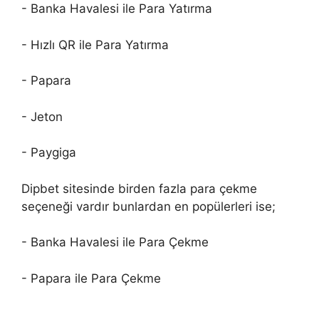
- Banka Havalesi ile Para Yatırma
- Hızlı QR ile Para Yatırma
- Papara
- Jeton
- Paygiga
Dipbet sitesinde birden fazla para çekme
seçeneği vardır bunlardan en popülerleri ise;
- Banka Havalesi ile Para Çekme
- Papara ile Para Çekme