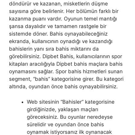
döndürür ve kazanan, misketlerin düşme
sayısına göre belirlenir. Her bölümün farklı bir
kazanma puanı vardır. Oyunun temel mantığı
şansa dayalıdır ve tamamen rastgele bir
sistemde döner. Bahis oynayabileceğiniz
ekranda, kullanıcının oynadığı ve kazandığı
bahislerin yanı sıra bahis miktarını da
görebilirsiniz. Dipbet Bahis, kullanıcılarının spor
kitapları aracılığıyla Dipbet bahis maçlara bahis
oynamasını sağlar. Spor bahis hizmetleri sunan
segment, “bahis” kategorisine girer. Bu kategori
altında, oyundan önce bahis oynayabilirsiniz.
Web sitesinin “Bahisler” kategorisine
girdiğinizde, yaklaşan maçları
göreceksiniz. Bu oyunlar neredeyse
sürelidir ve oyundan önce bahis
oynamak istiyorsanız ilk oynanacak