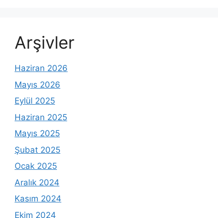
Arşivler
Haziran 2026
Mayıs 2026
Eylül 2025
Haziran 2025
Mayıs 2025
Şubat 2025
Ocak 2025
Aralık 2024
Kasım 2024
Ekim 2024