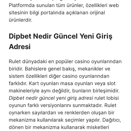
Platformda sunulan tüm ürünler, özellikleri web
sitesinin bilgi portalında açıklanan orijinal
ürünlerdir.
Dipbet Nedir Güncel Yeni Giriş
Adresi
Rulet dünyadaki en popüler casino oyunlarından
biridir. Bahislere genel bakış, mekanikler ve
sistem özellikleri diğer casino oyunlarından
farklıdır. Kart oyunları masa oyunları veya slot
makineleriyle aynı değildir, bunların birleşimidir.
Dipbet nedir güncel yeni giriş adresi
rulet lobisi
oyunun farklı versiyonlarını sunmaktadır. Rulet
oynarken sayılardan ve renklerden oluşan bir
mekanizma kullanılarak seçimler yapılır. Dağıtıcı,
dönen bir mekanizma kullanarak misketleri