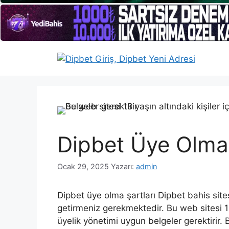
İçeriğe
atla
Dipbet Üye Olma 
Ocak 29, 2025
Yazarı:
admin
Dipbet üye olma şartları Dipbet bahis sitesi
getirmeniz gerekmektedir. Bu web sitesi 18 
üyelik yönetimi uygun belgeler gerektirir