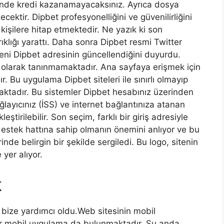
inde kredi kazanamayacaksınız. Ayrıca dosya
ecektir. Dipbet profesyonelliğini ve güvenilirliğini
kişilere hitap etmektedir. Ne yazık ki son
ıklığı yarattı. Daha sonra Dipbet resmi Twitter
yeni Dipbet adresinin güncellendiğini duyurdu.
l olarak tanınmamaktadır. Ana sayfaya erişmek için
 Bu uygulama Dipbet siteleri ile sınırlı olmayıp
maktadır. Bu sistemler Dipbet hesabınız üzerinden
ağlayıcınız (İSS) ve internet bağlantınıza atanan
eştirilebilir. Son seçim, farklı bir giriş adresiyle
 destek hattına sahip olmanın önemini anlıyor ve bu
de belirgin bir şekilde sergiledi. Bu logo, sitenin
 yer alıyor.
k
 bize yardımcı oldu.Web sitesinin mobil
bir mobil uygulama da bulunmaktadır. Şu anda