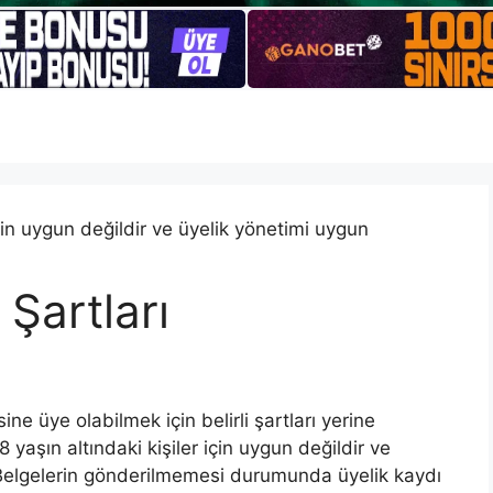
Şartları
ne üye olabilmek için belirli şartları yerine
yaşın altındaki kişiler için uygun değildir ve
. Belgelerin gönderilmemesi durumunda üyelik kaydı