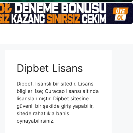
Dipbet Lisans
Dipbet, lisanslı bir sitedir. Lisans
bilgileri ise; Curacao lisansı altında
lisanslanmıştır. Dipbet sitesine
güvenli bir şekilde giriş yapabilir,
sitede rahatlıkla bahis
oynayabilirsiniz.