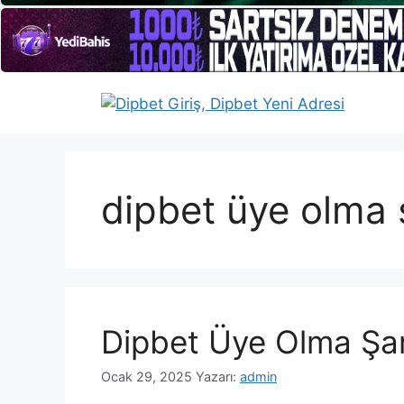
İçeriğe
atla
dipbet üye olma ş
Dipbet Üye Olma Şar
Ocak 29, 2025
Yazarı:
admin