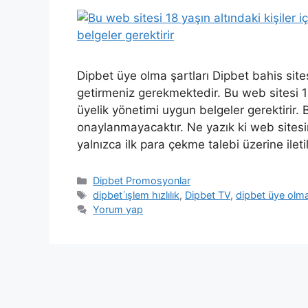
Dipbet üye olma şartları Dipbet bahis sitesi
getirmeniz gerekmektedir. Bu web sitesi 18 
üyelik yönetimi uygun belgeler gerektirir
onaylanmayacaktır. Ne yazık ki web sites
yalnızca ilk para çekme talebi üzerine ilet
Kategoriler
Dipbet Promosyonlar
Etiketler
dipbet i̇şlem hızlılık
,
Dipbet TV
,
dipbet üye olma 
Yorum yap