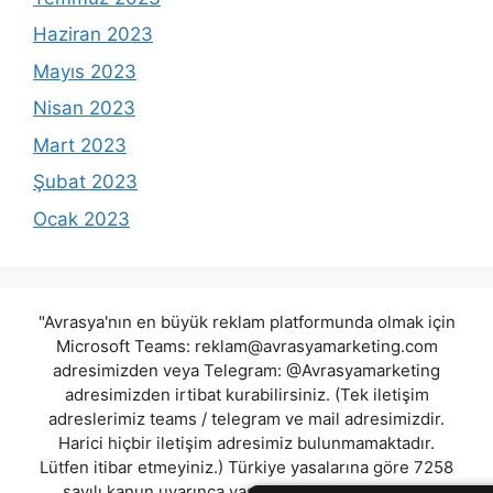
Haziran 2023
Mayıs 2023
Nisan 2023
Mart 2023
Şubat 2023
Ocak 2023
"Avrasya'nın en büyük reklam platformunda olmak için
Microsoft Teams:
reklam@avrasyamarketing.com
adresimizden veya Telegram: @Avrasyamarketing
adresimizden irtibat kurabilirsiniz. (Tek iletişim
adreslerimiz teams / telegram ve mail adresimizdir.
Harici hiçbir iletişim adresimiz bulunmamaktadır.
Lütfen itibar etmeyiniz.) Türkiye yasalarına göre 7258
sayılı kanun uyarınca yasa dışı bahis oynamanın