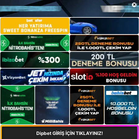
×
Dipbet GİRİŞ İÇİN TIKLAYINIZ!