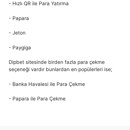
- Hızlı QR ile Para Yatırma
- Papara
- Jeton
- Paygiga
Dipbet sitesinde birden fazla para çekme
seçeneği vardır bunlardan en popülerleri ise;
- Banka Havalesi ile Para Çekme
- Papara ile Para Çekme