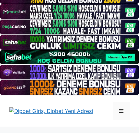
İçeriğe
atla
Menü