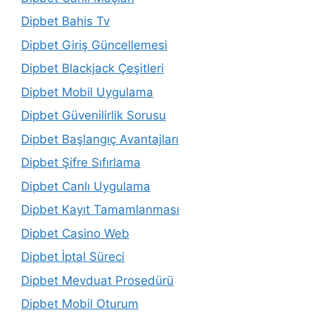
Dipbet Bahis Tv
Dipbet Giriş Güncellemesi
Dipbet Blackjack Çeşitleri
Dipbet Mobil Uygulama
Dipbet Güvenilirlik Sorusu
Dipbet Başlangıç Avantajları
Dipbet Şifre Sıfırlama
Dipbet Canlı Uygulama
Dipbet Kayıt Tamamlanması
Dipbet Casino Web
Dipbet İptal Süreci
Dipbet Mevduat Prosedürü
Dipbet Mobil Oturum