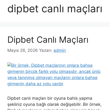
dipbet canlı maçları
Dipbet Canlı Maçları
Mayıs 26, 2026
Yazarı:
admin
Dipbet canlı maçları bir oyuna bahis yapma
şekliniz oyuna bağlı olarak değişebilir. Bir örnek,