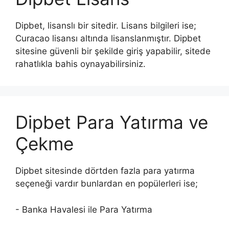
Dipbet, lisanslı bir sitedir. Lisans bilgileri ise;
Curacao lisansı altında lisanslanmıştır. Dipbet
sitesine güvenli bir şekilde giriş yapabilir, sitede
rahatlıkla bahis oynayabilirsiniz.
Dipbet Para Yatırma ve
Çekme
Dipbet sitesinde dörtden fazla para yatırma
seçeneği vardır bunlardan en popülerleri ise;
- Banka Havalesi ile Para Yatırma