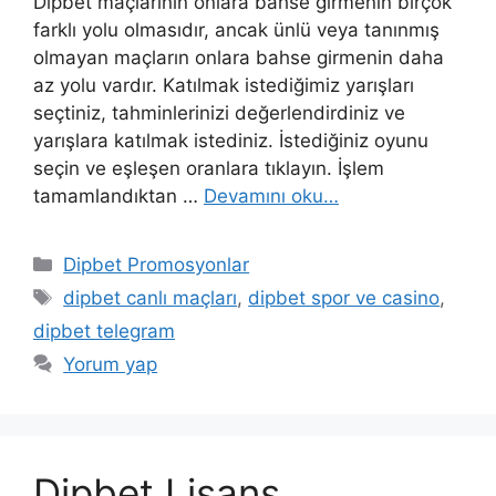
Dipbet maçlarının onlara bahse girmenin birçok
farklı yolu olmasıdır, ancak ünlü veya tanınmış
olmayan maçların onlara bahse girmenin daha
az yolu vardır. Katılmak istediğimiz yarışları
seçtiniz, tahminlerinizi değerlendirdiniz ve
yarışlara katılmak istediniz. İstediğiniz oyunu
seçin ve eşleşen oranlara tıklayın. İşlem
tamamlandıktan …
Devamını oku…
Kategoriler
Dipbet Promosyonlar
Etiketler
dipbet canlı maçları
,
dipbet spor ve casino
,
dipbet telegram
Yorum yap
Dipbet Lisans