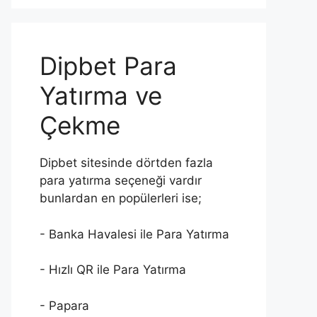
Dipbet Para
Yatırma ve
Çekme
Dipbet sitesinde dörtden fazla
para yatırma seçeneği vardır
bunlardan en popülerleri ise;
- Banka Havalesi ile Para Yatırma
- Hızlı QR ile Para Yatırma
- Papara