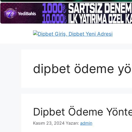
İçeriğe
atla
dipbet ödeme yö
Dipbet Ödeme Yönte
Kasım 23, 2024
Yazarı:
admin