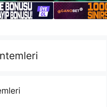
ntemleri
mleri