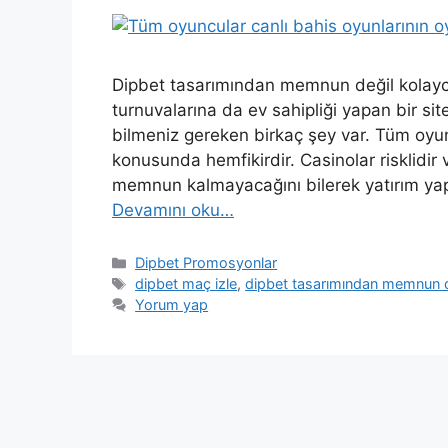
Dipbet tasarımından memnun değil kolayc
turnuvalarına da ev sahipliği yapan bir sit
bilmeniz gereken birkaç şey var. Tüm oyun
konusunda hemfikirdir. Casinolar risklidir
memnun kalmayacağını bilerek yatırım yapı
Devamını oku…
Kategoriler
Dipbet Promosyonlar
Etiketler
dipbet maç izle
,
dipbet tasarımından memnun d
Yorum yap