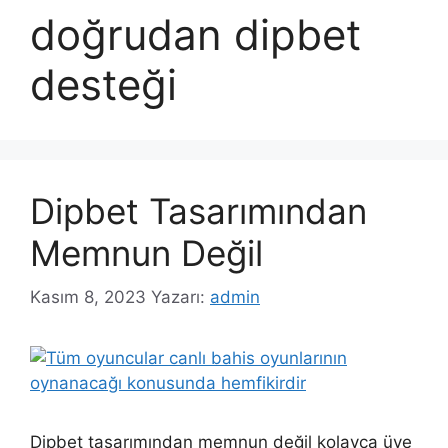
doğrudan dipbet
desteği
Dipbet Tasarımından
Memnun Değil
Kasım 8, 2023
Yazarı:
admin
Dipbet tasarımından memnun değil kolayca üye