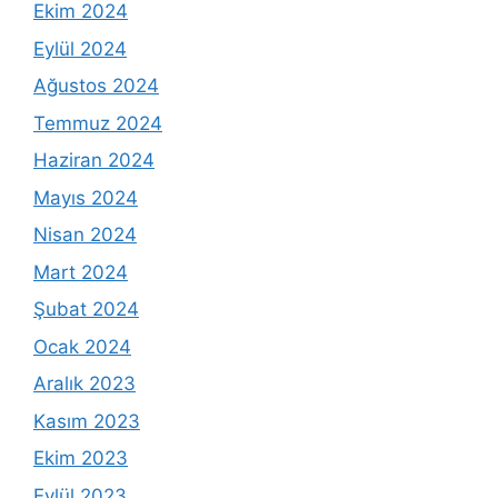
Ekim 2024
Eylül 2024
Ağustos 2024
Temmuz 2024
Haziran 2024
Mayıs 2024
Nisan 2024
Mart 2024
Şubat 2024
Ocak 2024
Aralık 2023
Kasım 2023
Ekim 2023
Eylül 2023