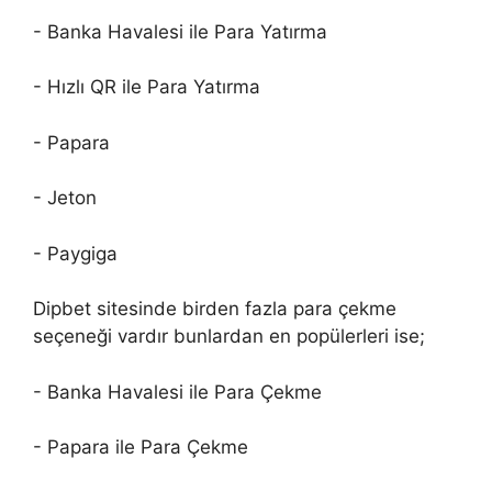
- Banka Havalesi ile Para Yatırma
- Hızlı QR ile Para Yatırma
- Papara
- Jeton
- Paygiga
Dipbet sitesinde birden fazla para çekme
seçeneği vardır bunlardan en popülerleri ise;
- Banka Havalesi ile Para Çekme
- Papara ile Para Çekme