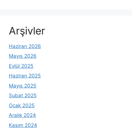
Arşivler
Haziran 2026
Mayıs 2026
Eylül 2025
Haziran 2025
Mayıs 2025
Şubat 2025
Ocak 2025
Aralık 2024
Kasım 2024